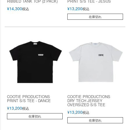
RIBBED TANK TOP (2 PACK)
PRINT S/S TEE - JESUS
¥
14,300
¥
13,200
税込
税込
在庫切れ
COOTIE PRODUCTIONS
COOTIE PRODUCTIONS
PRINT S/S TEE - DANCE
DRY TECH JERSEY
OVERSIZED S/S TEE
¥
13,200
税込
¥
13,200
税込
在庫切れ
在庫切れ