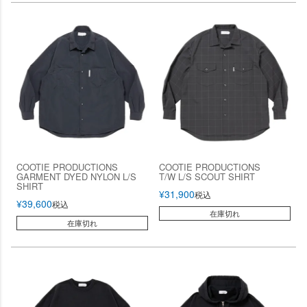
COOTIE PRODUCTIONS
COOTIE PRODUCTIONS
GARMENT DYED NYLON L/S
T/W L/S SCOUT SHIRT
SHIRT
¥
31,900
税込
¥
39,600
税込
在庫切れ
在庫切れ