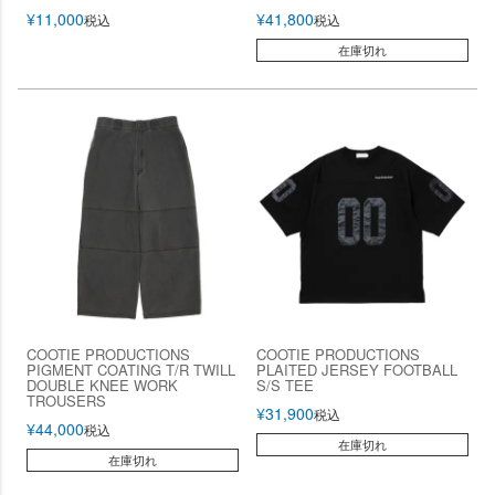
¥
11,000
¥
41,800
税込
税込
在庫切れ
COOTIE PRODUCTIONS
COOTIE PRODUCTIONS
PIGMENT COATING T/R TWILL
PLAITED JERSEY FOOTBALL
DOUBLE KNEE WORK
S/S TEE
TROUSERS
¥
31,900
税込
¥
44,000
税込
在庫切れ
在庫切れ