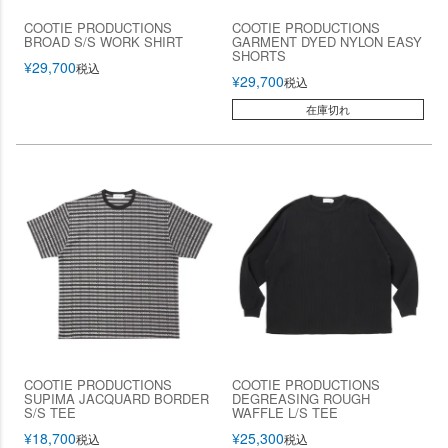
COOTIE PRODUCTIONS
COOTIE PRODUCTIONS
BROAD S/S WORK SHIRT
GARMENT DYED NYLON EASY
SHORTS
¥
29,700
税込
¥
29,700
税込
在庫切れ
COOTIE PRODUCTIONS
COOTIE PRODUCTIONS
SUPIMA JACQUARD BORDER
DEGREASING ROUGH
S/S TEE
WAFFLE L/S TEE
¥
18,700
¥
25,300
税込
税込