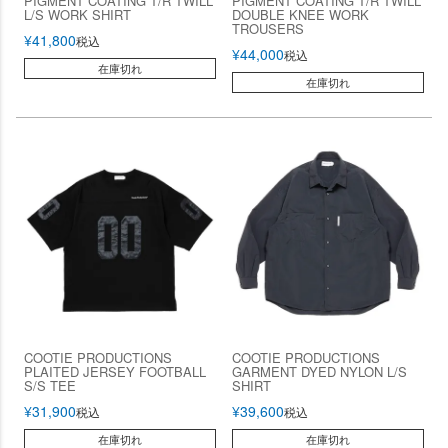
PIGMENT COATING T/R TWILL
PIGMENT COATING T/R TWILL
L/S WORK SHIRT
DOUBLE KNEE WORK
TROUSERS
¥
41,800
税込
¥
44,000
税込
在庫切れ
在庫切れ
COOTIE PRODUCTIONS
COOTIE PRODUCTIONS
PLAITED JERSEY FOOTBALL
GARMENT DYED NYLON L/S
S/S TEE
SHIRT
¥
31,900
¥
39,600
税込
税込
在庫切れ
在庫切れ