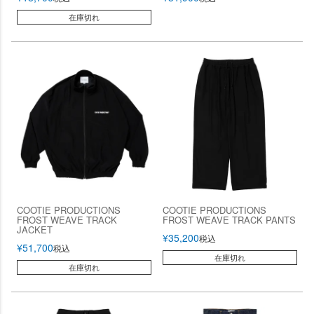
在庫切れ
COOTIE PRODUCTIONS
COOTIE PRODUCTIONS
FROST WEAVE TRACK
FROST WEAVE TRACK PANTS
JACKET
¥
35,200
税込
¥
51,700
税込
在庫切れ
在庫切れ