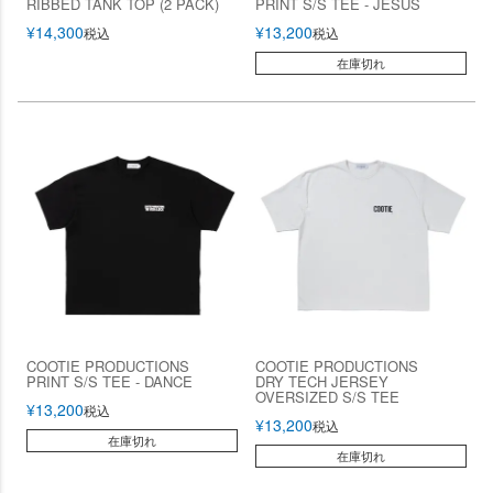
RIBBED TANK TOP (2 PACK)
PRINT S/S TEE - JESUS
¥
14,300
¥
13,200
税込
税込
在庫切れ
COOTIE PRODUCTIONS
COOTIE PRODUCTIONS
PRINT S/S TEE - DANCE
DRY TECH JERSEY
OVERSIZED S/S TEE
¥
13,200
税込
¥
13,200
税込
在庫切れ
在庫切れ