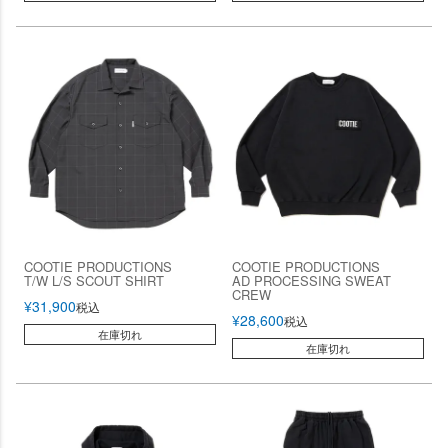
COOTIE PRODUCTIONS
COOTIE PRODUCTIONS
T/W L/S SCOUT SHIRT
AD PROCESSING SWEAT
CREW
¥
31,900
税込
¥
28,600
税込
在庫切れ
在庫切れ