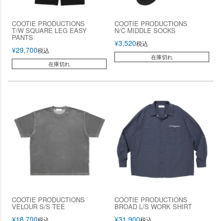
COOTIE PRODUCTIONS
COOTIE PRODUCTIONS
T/W SQUARE LEG EASY
N/C MIDDLE SOCKS
PANTS
¥
3,520
税込
¥
29,700
税込
在庫切れ
在庫切れ
COOTIE PRODUCTIONS
COOTIE PRODUCTIONS
VELOUR S/S TEE
BROAD L/S WORK SHIRT
¥
18,700
¥
31,900
税込
税込