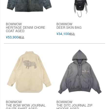
BOWWOW
BOWWOW
HERITAGE DENIM CHORE
DEER SKIN BAG
COAT AGED
¥
34,100
税込
¥
53,900
税込
BOWWOW
BOWWOW
THE BOW WOW JOURNAL
THE DITC JOURNAL ZIP
GAUZE SHIRT AGED
HOODIE AGED