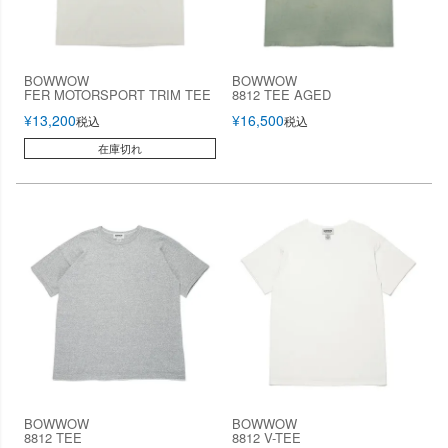
BOWWOW
BOWWOW
FER MOTORSPORT TRIM TEE
8812 TEE AGED
¥
13,200
¥
16,500
税込
税込
在庫切れ
BOWWOW
BOWWOW
8812 TEE
8812 V-TEE