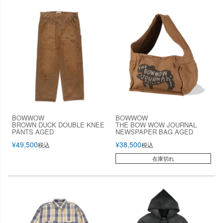
BOWWOW
BOWWOW
BROWN DUCK DOUBLE KNEE
THE BOW WOW JOURNAL
PANTS AGED
NEWSPAPER BAG AGED
¥
49,500
¥
38,500
税込
税込
在庫切れ