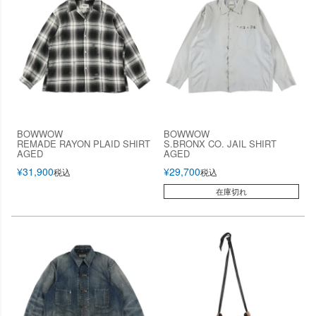
BOWWOW
BOWWOW
REMADE RAYON PLAID SHIRT
S.BRONX CO. JAIL SHIRT
AGED
AGED
¥
31,900
¥
29,700
税込
税込
在庫切れ