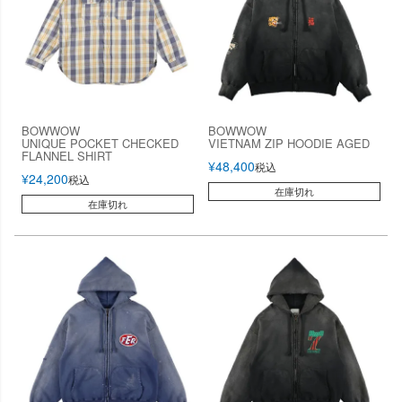
BOWWOW
BOWWOW
UNIQUE POCKET CHECKED
VIETNAM ZIP HOODIE AGED
FLANNEL SHIRT
¥
48,400
税込
¥
24,200
税込
在庫切れ
在庫切れ