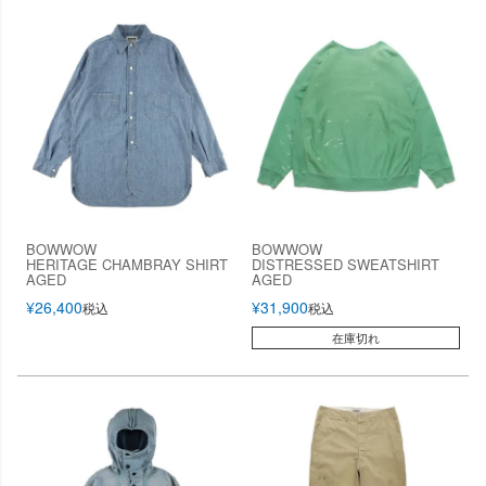
BOWWOW
BOWWOW
HERITAGE CHAMBRAY SHIRT
DISTRESSED SWEATSHIRT
AGED
AGED
¥
26,400
¥
31,900
税込
税込
在庫切れ