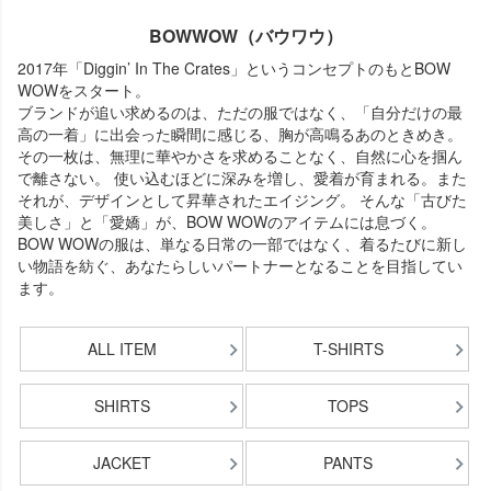
BOWWOW（バウワウ）
2017年「Diggin’ In The Crates」というコンセプトのもとBOW
WOWをスタート。
ブランドが追い求めるのは、ただの服ではなく、「自分だけの最
高の一着」に出会った瞬間に感じる、胸が高鳴るあのときめき。
その一枚は、無理に華やかさを求めることなく、自然に心を掴ん
で離さない。 使い込むほどに深みを増し、愛着が育まれる。また
それが、デザインとして昇華されたエイジング。 そんな「古びた
美しさ」と「愛嬌」が、BOW WOWのアイテムには息づく。
BOW WOWの服は、単なる日常の一部ではなく、着るたびに新し
い物語を紡ぐ、あなたらしいパートナーとなることを目指してい
ます。
ALL ITEM
T-SHIRTS
SHIRTS
TOPS
JACKET
PANTS