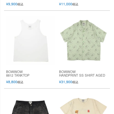
¥
9,900
¥
11,000
税込
税込
BOWWOW
BOWWOW
8812 TANKTOP
HANDPRINT SS SHIRT AGED
¥
8,800
¥
31,900
税込
税込