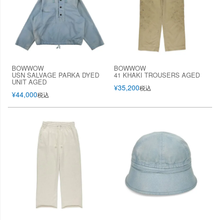
BOWWOW
BOWWOW
USN SALVAGE PARKA DYED
41 KHAKI TROUSERS AGED
UNIT AGED
¥
35,200
税込
¥
44,000
税込