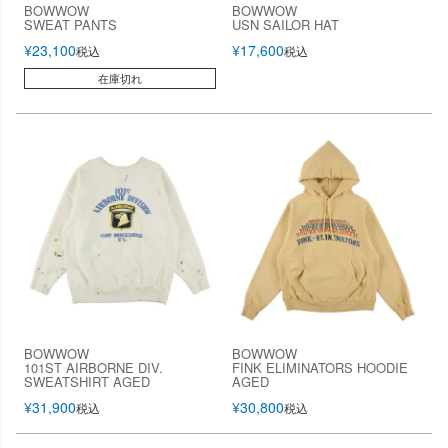
BOWWOW
BOWWOW
SWEAT PANTS
USN SAILOR HAT
¥
23,100
¥
17,600
税込
税込
在庫切れ
BOWWOW
BOWWOW
101ST AIRBORNE DIV.
FINK ELIMINATORS HOODIE
SWEATSHIRT AGED
AGED
¥
31,900
¥
30,800
税込
税込