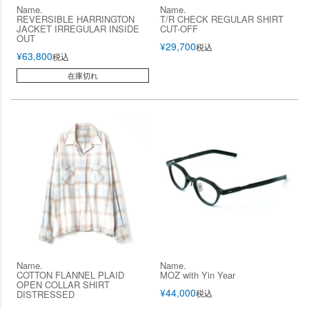
Name.
Name.
REVERSIBLE HARRINGTON
T/R CHECK REGULAR SHIRT
JACKET IRREGULAR INSIDE
CUT-OFF
OUT
¥
29,700
税込
¥
63,800
税込
在庫切れ
Name.
Name.
COTTON FLANNEL PLAID
MOZ with Yin Year
OPEN COLLAR SHIRT
¥
44,000
税込
DISTRESSED