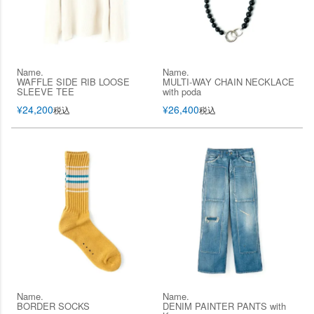
Name.
Name.
WAFFLE SIDE RIB LOOSE
MULTI-WAY CHAIN NECKLACE
SLEEVE TEE
with poda
¥
24,200
¥
26,400
税込
税込
Name.
Name.
BORDER SOCKS
DENIM PAINTER PANTS with