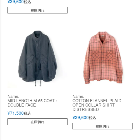
¥
39,600
税込
在庫切れ
Name.
Name.
MID LENGTH M-65 COAT :
COTTON FLANNEL PLAID
DOUBLE FACE
OPEN COLLAR SHIRT
DISTRESSED
¥
71,500
税込
¥
39,600
税込
在庫切れ
在庫切れ