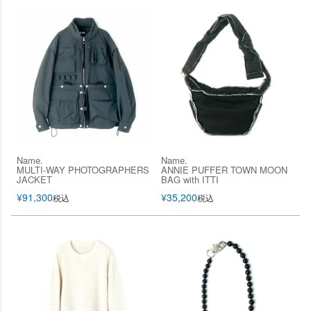
Name.
Name.
MULTI-WAY PHOTOGRAPHERS
ANNIE PUFFER TOWN MOON
JACKET
BAG with ITTI
¥
91,300
¥
35,200
税込
税込