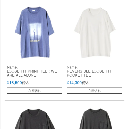
Name.
Name.
LOOSE FIT PRINT TEE : WE
REVERSIBLE LOOSE FIT
ARE ALL ALONE
POCKET TEE
¥
16,500
¥
14,300
税込
税込
在庫切れ
在庫切れ