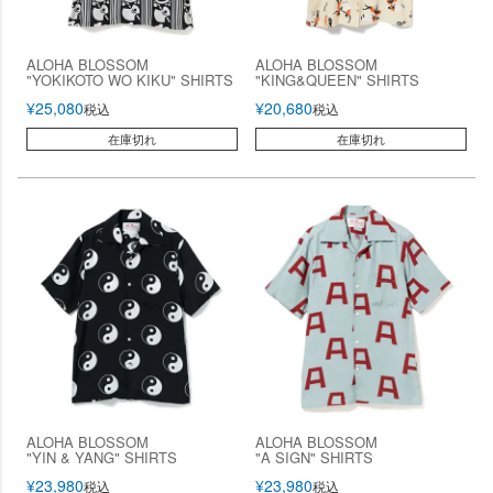
ALOHA BLOSSOM
ALOHA BLOSSOM
"YOKIKOTO WO KIKU" SHIRTS
"KING&QUEEN" SHIRTS
¥
25,080
¥
20,680
税込
税込
在庫切れ
在庫切れ
ALOHA BLOSSOM
ALOHA BLOSSOM
"YIN & YANG" SHIRTS
"A SIGN" SHIRTS
¥
23,980
¥
23,980
税込
税込