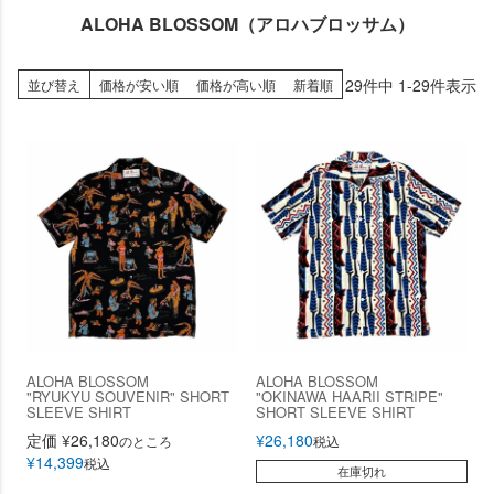
ALOHA BLOSSOM（アロハブロッサム）
29
件中
1
-
29
件表示
並び替え
価格が安い順
価格が高い順
新着順
ALOHA BLOSSOM
ALOHA BLOSSOM
"RYUKYU SOUVENIR" SHORT
"OKINAWA HAARII STRIPE"
SLEEVE SHIRT
SHORT SLEEVE SHIRT
定価
¥
26,180
¥
26,180
のところ
税込
¥
14,399
税込
在庫切れ