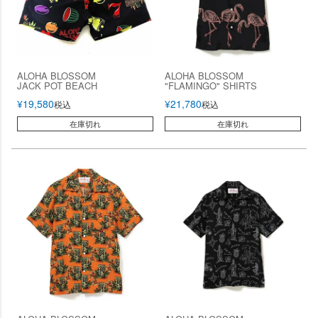
ALOHA BLOSSOM
ALOHA BLOSSOM
JACK POT BEACH
"FLAMINGO" SHIRTS
¥
19,580
¥
21,780
税込
税込
在庫切れ
在庫切れ