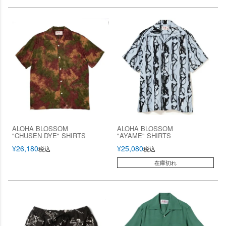
ALOHA BLOSSOM
ALOHA BLOSSOM
"CHUSEN DYE" SHIRTS
"AYAME" SHIRTS
¥
26,180
¥
25,080
税込
税込
在庫切れ