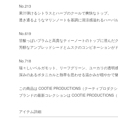
No.213
果汁弾けるシトラスとハーブのクールで爽快なトップ。
透き通るようなマリンノートを基調に清涼感溢れるハーバ
No.619
甘酸っぱいプラムと高貴なティーノートのトップに澄んだ
芳醇なアンブレッドシードとムスクのコンビネーションが
No.718
瑞々しいベルガモット、リーフグリーン、ユーカリの透明
深みのあるボタニカルと熱帯を思わせる温かみが穏やかで
この商品は
COOTIE PRODUCTIONS（クーティプロダク
ブランドの最新コレクションは
COOTIE PRODUCTI
アイテム詳細: