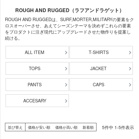
ROUGH AND RUGGED（ラフアンドラゲット）
ROUGH AND RUGGEDは、SURF,MORTER,MILITARYの要素をク
ロスオーバーさせ、あえてシーズンテーマを決めずこれらの要素
をプロダクトに注ぎ現代にアップグレードさせた物作りを提案し
続ける。
ALL ITEM
T-SHIRTS
TOPS
JACKET
PANTS
CAPS
ACCESARY
5
件中
1
-
5
件表示
並び替え
価格が安い順
価格が高い順
新着順