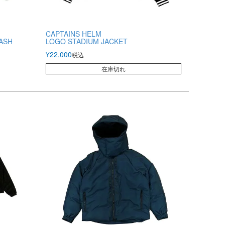
CAPTAINS HELM
ASH
LOGO STADIUM JACKET
¥
22,000
税込
在庫切れ