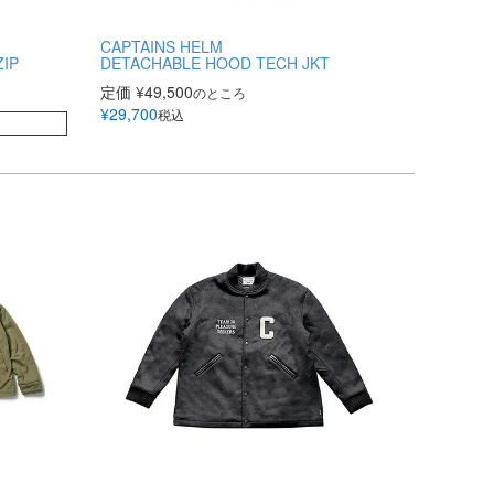
CAPTAINS HELM
IP
DETACHABLE HOOD TECH JKT
定価
¥
49,500
のところ
¥
29,700
税込