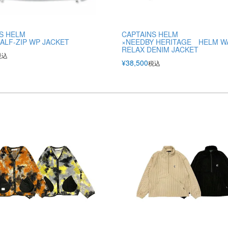
S HELM
CAPTAINS HELM
ALF-ZIP WP JACKET
×NEEDBY HERITAGE HELM W
RELAX DENIM JACKET
税込
¥
38,500
税込