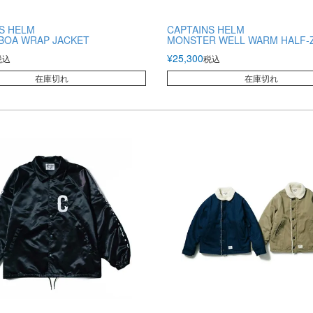
S HELM
CAPTAINS HELM
 BOA WRAP JACKET
MONSTER WELL WARM HALF-Z
¥
25,300
税込
税込
在庫切れ
在庫切れ