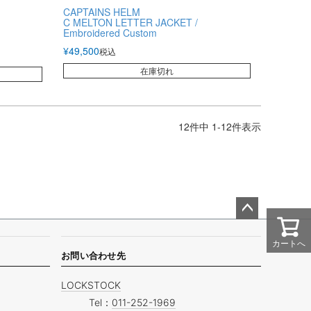
CAPTAINS HELM
C MELTON LETTER JACKET /
Embroidered Custom
¥
49,500
税込
在庫切れ
12
件中
1
-
12
件表示
ペー
ジト
カートへ
ップ
お問い合わせ先
へ
LOCKSTOCK
Tel：
011-252-1969