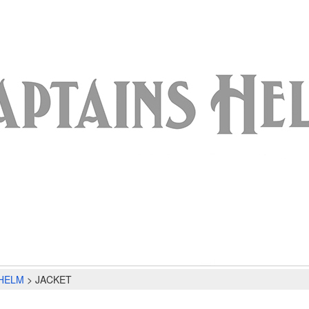
 HELM
JACKET