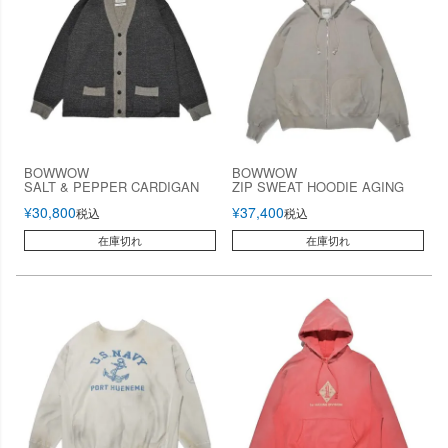
BOWWOW
BOWWOW
SALT & PEPPER CARDIGAN
ZIP SWEAT HOODIE AGING
¥
30,800
¥
37,400
税込
税込
在庫切れ
在庫切れ