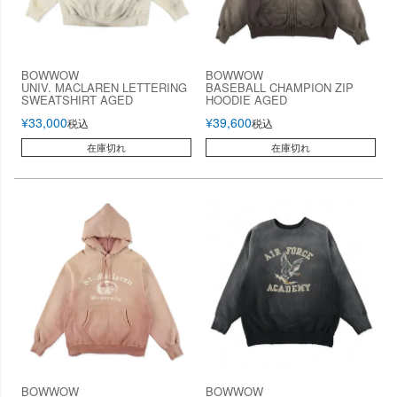
BOWWOW
BOWWOW
UNIV. MACLAREN LETTERING
BASEBALL CHAMPION ZIP
SWEATSHIRT AGED
HOODIE AGED
¥
33,000
¥
39,600
税込
税込
在庫切れ
在庫切れ
BOWWOW
BOWWOW