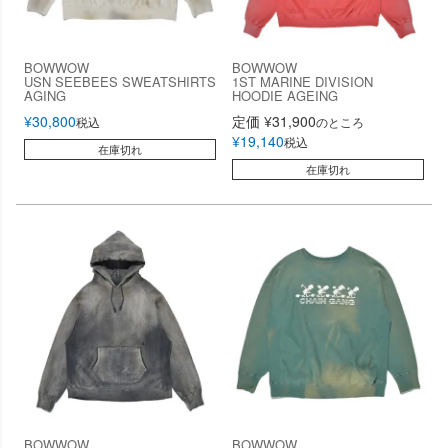
BOWWOW
BOWWOW
USN SEEBEES SWEATSHIRTS
1ST MARINE DIVISION
AGING
HOODIE AGEING
¥
30,800
定価
¥
31,900
税込
のところ
¥
19,140
税込
在庫切れ
在庫切れ
BOWWOW
BOWWOW