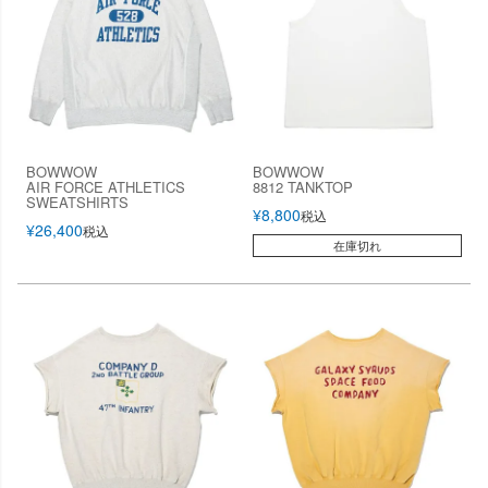
BOWWOW
BOWWOW
AIR FORCE ATHLETICS
8812 TANKTOP
SWEATSHIRTS
¥
8,800
税込
¥
26,400
税込
在庫切れ