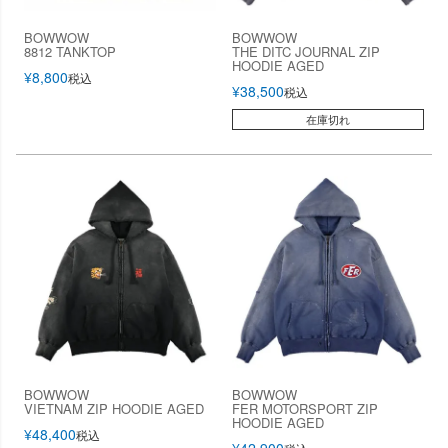
BOWWOW
BOWWOW
8812 TANKTOP
THE DITC JOURNAL ZIP
HOODIE AGED
¥
8,800
税込
¥
38,500
税込
在庫切れ
BOWWOW
BOWWOW
VIETNAM ZIP HOODIE AGED
FER MOTORSPORT ZIP
HOODIE AGED
¥
48,400
税込
¥
42,900