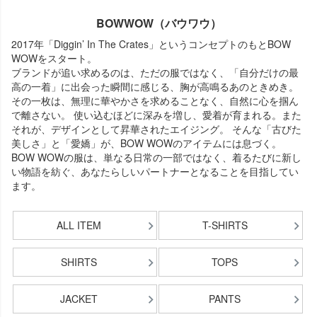
BOWWOW（バウワウ）
2017年「Diggin’ In The Crates」というコンセプトのもとBOW
WOWをスタート。
ブランドが追い求めるのは、ただの服ではなく、「自分だけの最
高の一着」に出会った瞬間に感じる、胸が高鳴るあのときめき。
その一枚は、無理に華やかさを求めることなく、自然に心を掴ん
で離さない。 使い込むほどに深みを増し、愛着が育まれる。また
それが、デザインとして昇華されたエイジング。 そんな「古びた
美しさ」と「愛嬌」が、BOW WOWのアイテムには息づく。
BOW WOWの服は、単なる日常の一部ではなく、着るたびに新し
い物語を紡ぐ、あなたらしいパートナーとなることを目指してい
ます。
ALL ITEM
T-SHIRTS
SHIRTS
TOPS
JACKET
PANTS