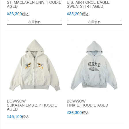
ST. MACLAREN UNIV. HOODIE
U.S. AIR FORCE EAGLE
AGED
SWEATSHIRT AGED
¥
36,300
¥
35,200
税込
税込
在庫切れ
在庫切れ
BOWWOW
BOWWOW
SUKAJAN EMB ZIP HOODIE
FINK E. HOODIE AGED
AGED
¥
36,300
税込
¥
45,100
税込