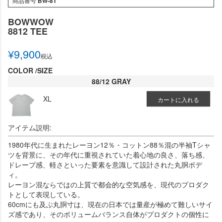
商品番号
BW-8T
BOWWOW
8812 TEE
¥
9,900
税込
COLOR
SIZE
88/12 GRAY
XL
カートに入れる
アイテム説明:
1980年代に生まれたレーヨン12％・コットン88％混の半袖Tシャ
ツを背景に、その年代に重視されていた着心地の良さ、落ち感、
ドレープ感、軽さといった要素を意識して設計された丸胴ボデ
ィ。
レーヨン混ならではの上質で都会的な空気感を、現代のプロダク
トとして表現している。
60cmにも及ぶ丸胴寸は、現在の日本では量産が極めて難しいサイ
ズ感であり、そのボリュームバランス自体がプロダクトの個性に