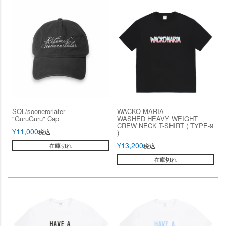
SOL/soonerorlater
WACKO MARIA
"GuruGuru" Cap
WASHED HEAVY WEIGHT
CREW NECK T-SHIRT ( TYPE-9
¥
11,000
税込
)
¥
13,200
在庫切れ
税込
在庫切れ