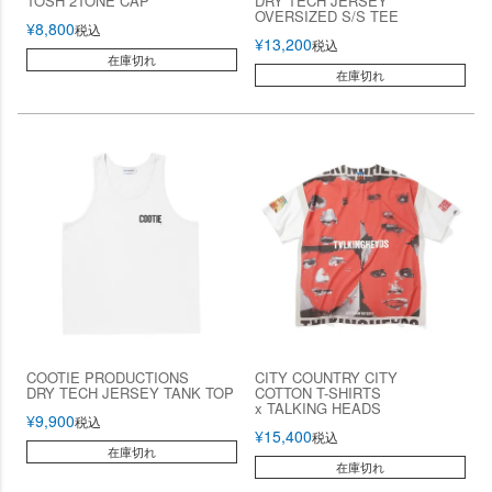
TOSH 2TONE CAP
DRY TECH JERSEY
OVERSIZED S/S TEE
¥
8,800
税込
¥
13,200
税込
在庫切れ
在庫切れ
COOTIE PRODUCTIONS
CITY COUNTRY CITY
DRY TECH JERSEY TANK TOP
COTTON T-SHIRTS
x TALKING HEADS
¥
9,900
税込
¥
15,400
税込
在庫切れ
在庫切れ