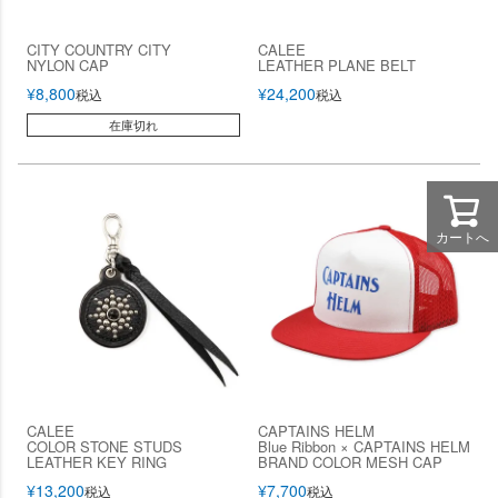
CITY COUNTRY CITY
CALEE
NYLON CAP
LEATHER PLANE BELT
¥
8,800
¥
24,200
税込
税込
在庫切れ
カートへ
CALEE
CAPTAINS HELM
COLOR STONE STUDS
Blue Ribbon × CAPTAINS HELM
LEATHER KEY RING
BRAND COLOR MESH CAP
¥
13,200
¥
7,700
税込
税込