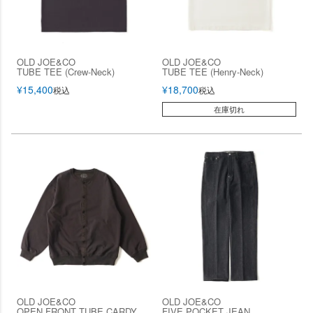
OLD JOE&CO
OLD JOE&CO
TUBE TEE (Crew-Neck)
TUBE TEE (Henry-Neck)
¥
15,400
¥
18,700
税込
税込
在庫切れ
OLD JOE&CO
OLD JOE&CO
OPEN FRONT TUBE CARDY
FIVE POCKET JEAN