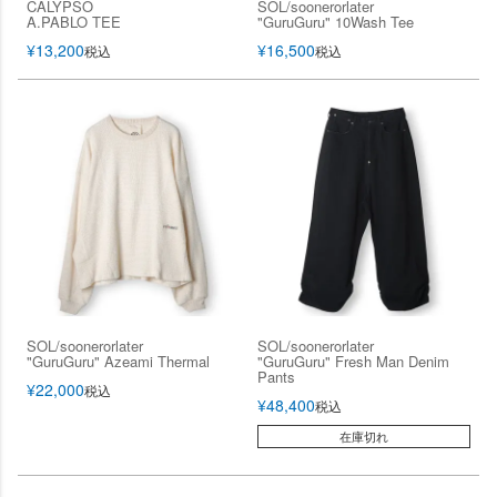
CALYPSO
SOL/soonerorlater
A.PABLO TEE
"GuruGuru" 10Wash Tee
¥
13,200
¥
16,500
税込
税込
SOL/soonerorlater
SOL/soonerorlater
"GuruGuru" Azeami Thermal
"GuruGuru" Fresh Man Denim
Pants
¥
22,000
税込
¥
48,400
税込
在庫切れ