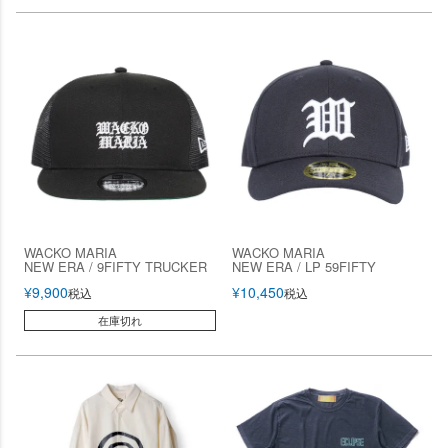
WACKO MARIA
WACKO MARIA
NEW ERA / 9FIFTY TRUCKER
NEW ERA / LP 59FIFTY
¥
9,900
¥
10,450
税込
税込
在庫切れ