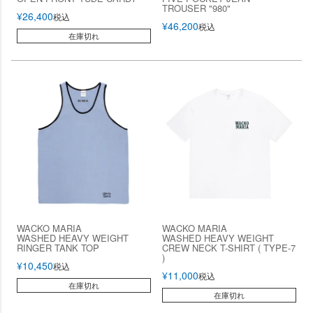
TROUSER "980"
¥
26,400
税込
¥
46,200
税込
在庫切れ
WACKO MARIA
WACKO MARIA
WASHED HEAVY WEIGHT
WASHED HEAVY WEIGHT
RINGER TANK TOP
CREW NECK T-SHIRT ( TYPE-7
)
¥
10,450
税込
¥
11,000
税込
在庫切れ
在庫切れ