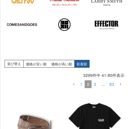
並び替え
価格が安い順
価格が高い順
新着順
3299
件中
41
-
80
件表示
1
2
3
…
83