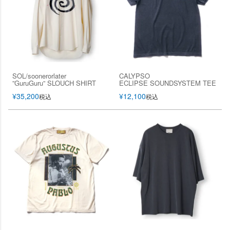
SOL/soonerorlater
CALYPSO
”GuruGuru” SLOUCH SHIRT
ECLIPSE SOUNDSYSTEM TEE
¥
35,200
¥
12,100
税込
税込