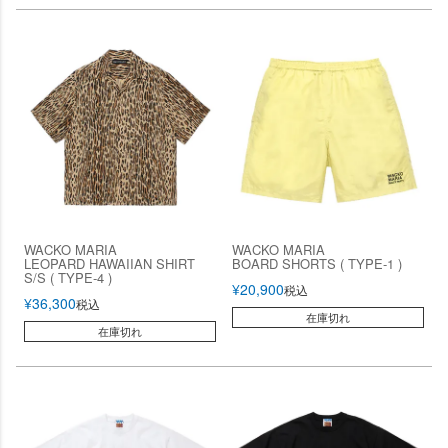
WACKO MARIA
WACKO MARIA
LEOPARD HAWAIIAN SHIRT
BOARD SHORTS ( TYPE-1 )
S/S ( TYPE-4 )
¥
20,900
税込
¥
36,300
税込
在庫切れ
在庫切れ