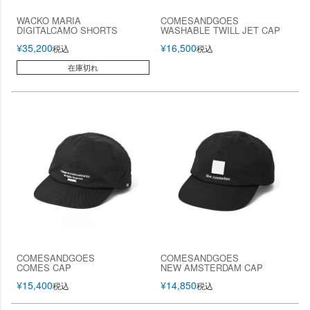
WACKO MARIA
COMESANDGOES
DIGITALCAMO SHORTS
WASHABLE TWILL JET CAP
¥
35,200
¥
16,500
税込
税込
在庫切れ
COMESANDGOES
COMESANDGOES
COMES CAP
NEW AMSTERDAM CAP
¥
15,400
¥
14,850
税込
税込