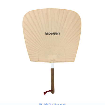
栗川商店 / 渋うちわ