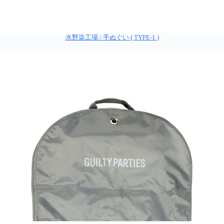
水野染工場 / 手ぬぐい ( TYPE-1 )