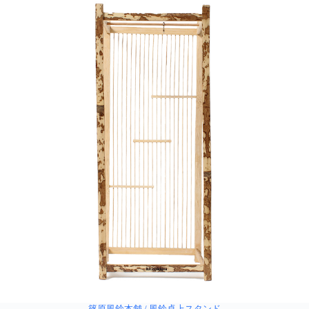
篠原風鈴本舗 / 風鈴卓上スタンド