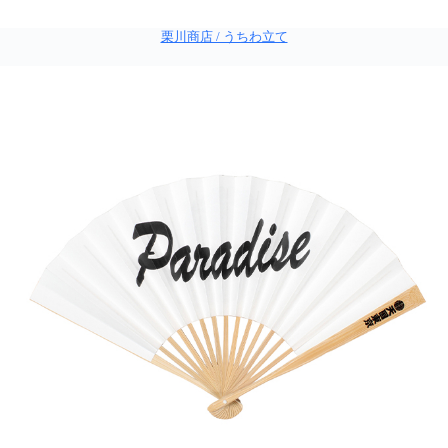
栗川商店 / うちわ立て