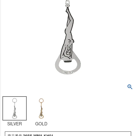
SILVER
GOLD
商品番号
26SS-WMA-KH01