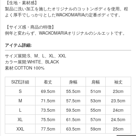
【生地・素材感】
製品に洗い加工を施したオリジナルのコットンボディを使用。程
よく厚手でしっかりとしたWACKOMARIAの定番ボディです。
【サイズ感・商品の特徴】
例年と変わらず、WACKOMARIAオリジナルのシルエットです。
アイテム詳細:
サイズ展開:S、M、L、XL、XXL
カラー展開:WHITE、BLACK
素材:COTTON 100%
SIZE詳細
着丈
身幅
肩幅
袖丈
S
69.5cm
55.5cm
51cm
23cm
M
71.5cm
57.5cm
53cm
23.5cm
L
73.5cm
59.5cm
55cm
24cm
XL
75.5cm
61.5cm
57cm
24.5cm
XXL
77.5cm
63.5cm
59cm
25cm