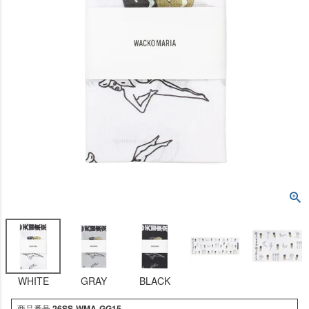
WHITE
GRAY
BLACK
商品番号
26SS-WMA-GG15