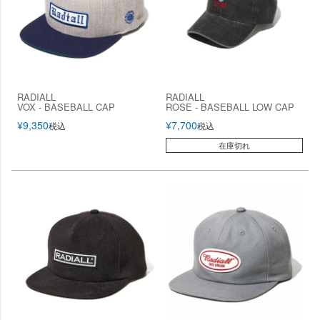
RADIALL
RADIALL
VOX - BASEBALL CAP
ROSE - BASEBALL LOW CAP
¥
9,350
¥
7,700
税込
税込
在庫切れ