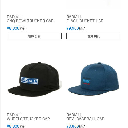
RADIALL
RADIALL
CNQ BOWL-TRUCKER CAP
FLASH BUCKET HAT
¥
8,800
¥
9,900
税込
税込
在庫切れ
在庫切れ
RADIALL
RADIALL
WHEELS-TRUCKER CAP
REV -BASEBALL CAP
¥
8,800
¥
8,800
税込
税込