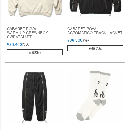
CABARET POVAL
CABARET POVAL
WARM-UP CREWNECK
ACROMATICO TRACK JACKET
SWEATSHIRT
¥
36,300
税込
¥
26,400
税込
在庫切れ
在庫切れ