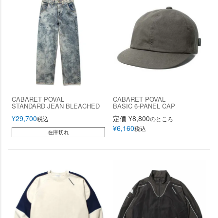
CABARET POVAL
CABARET POVAL
STANDARD JEAN BLEACHED
BASIC 6-PANEL CAP
¥
29,700
定価
¥
8,800
税込
のところ
¥
6,160
税込
在庫切れ