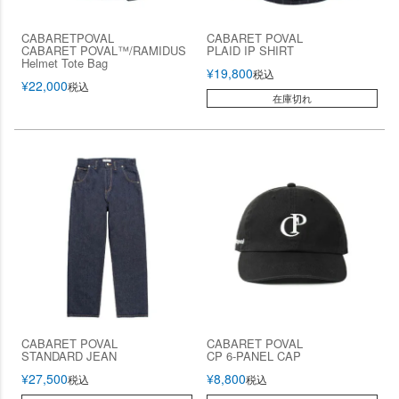
CABARETPOVAL
CABARET POVAL
CABARET POVAL™️/RAMIDUS
PLAID IP SHIRT
Helmet Tote Bag
¥
19,800
税込
¥
22,000
税込
在庫切れ
CABARET POVAL
CABARET POVAL
STANDARD JEAN
CP 6-PANEL CAP
¥
27,500
¥
8,800
税込
税込