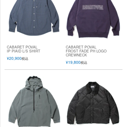
CABARET POVAL
CABARET POVAL
IP PlAID L/S SHIRT
FROST FADE PH LOGO
CREWNECK
¥
20,900
税込
¥
19,800
税込