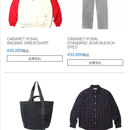
CABARET POVAL
CABARET POVAL
ANORAK SWEATSHIRT
STANDARD JEAN BLEACH
DYED
¥
35,200
税込
¥
33,000
税込
在庫切れ
在庫切れ