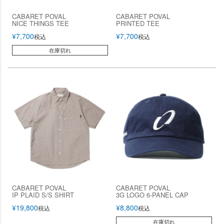
CABARET POVAL
CABARET POVAL
NICE THINGS TEE
PRINTED TEE
¥
7,700
¥
7,700
税込
税込
在庫切れ
CABARET POVAL
CABARET POVAL
IP PLAID S/S SHIRT
3G LOGO 6-PANEL CAP
¥
19,800
¥
8,800
税込
税込
在庫切れ