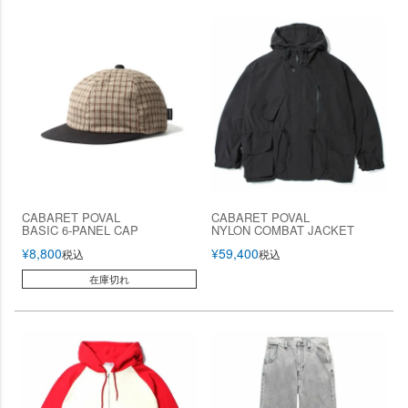
CABARET POVAL
CABARET POVAL
BASIC 6-PANEL CAP
NYLON COMBAT JACKET
¥
8,800
¥
59,400
税込
税込
在庫切れ