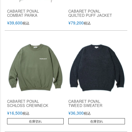
CABARET POVAL
CABARET POVAL
COMBAT PARKA
QUILTED PUFF JACKET
¥
39,600
¥
79,200
税込
税込
CABARET POVAL
CABARET POVAL
SCHLOSS CREWNECK
TWEED SWEATER
¥
16,500
¥
36,300
税込
税込
在庫切れ
在庫切れ