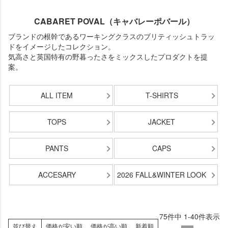
CABARET POVAL（キャバレーポバール）
ブランドの根幹であるワーキングクラスのブリティッシュトラッ
ドをイメージしたコレクション。
気高さと英国特有の野暮ったさをミックスしたプロダクトを提
案。
ALL ITEM
T-SHIRTS
TOPS
JACKET
PANTS
CAPS
ACCESARY
2026 FALL&WINTER LOOK
75
件中
1
-
40
件表示
並び替え
価格が安い順
価格が高い順
新着順