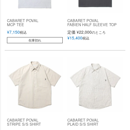
CABARET POVAL
CABARET POVAL
MCP TEE
FABIEN HALF SLEEVE TOP
¥
7,150
定価
¥
22,000
税込
のところ
¥
15,400
税込
在庫切れ
CABARET POVAL
CABARET POVAL
STRIPE S/S SHIRT
PLAID S/S SHIRT