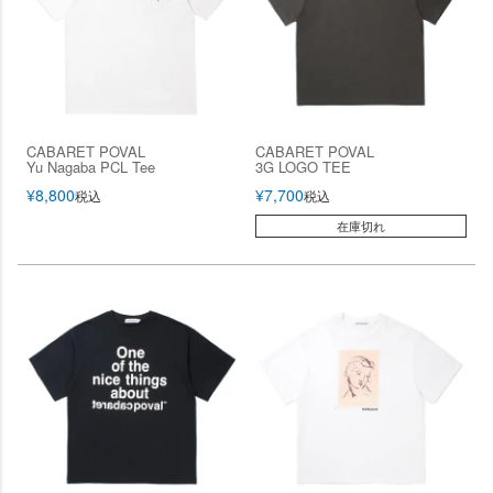
CABARET POVAL
CABARET POVAL
Yu Nagaba PCL Tee
3G LOGO TEE
¥
8,800
¥
7,700
税込
税込
在庫切れ