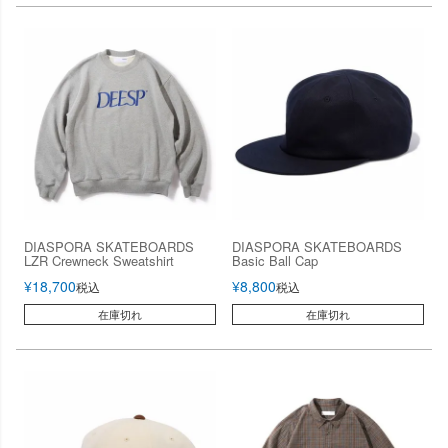
DIASPORA SKATEBOARDS
DIASPORA SKATEBOARDS
LZR Crewneck Sweatshirt
Basic Ball Cap
¥
18,700
¥
8,800
税込
税込
在庫切れ
在庫切れ