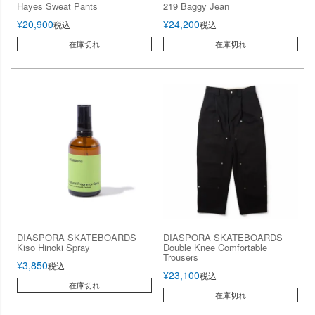
Hayes Sweat Pants
219 Baggy Jean
¥
20,900
¥
24,200
税込
税込
在庫切れ
在庫切れ
DIASPORA SKATEBOARDS
DIASPORA SKATEBOARDS
Kiso Hinoki Spray
Double Knee Comfortable
Trousers
¥
3,850
税込
¥
23,100
税込
在庫切れ
在庫切れ