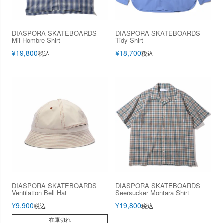
DIASPORA SKATEBOARDS
DIASPORA SKATEBOARDS
Mil Hombre Shirt
Tidy Shirt
¥
19,800
¥
18,700
税込
税込
DIASPORA SKATEBOARDS
DIASPORA SKATEBOARDS
Ventilation Bell Hat
Seersucker Montara Shirt
¥
9,900
¥
19,800
税込
税込
在庫切れ