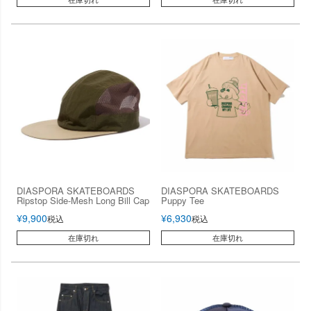
DIASPORA SKATEBOARDS
DIASPORA SKATEBOARDS
Ripstop Side-Mesh Long Bill Cap
Puppy Tee
¥
9,900
¥
6,930
税込
税込
在庫切れ
在庫切れ