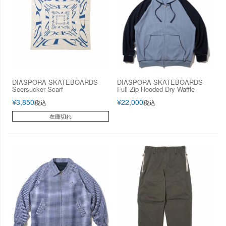
DIASPORA SKATEBOARDS
DIASPORA SKATEBOARDS
Seersucker Scarf
Full Zip Hooded Dry Waffle
¥
3,850
¥
22,000
税込
税込
在庫切れ