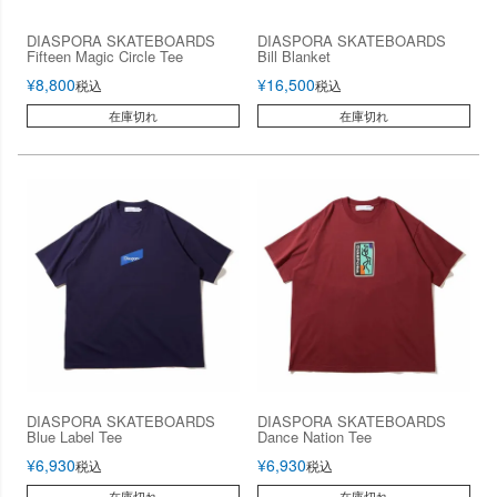
DIASPORA SKATEBOARDS
DIASPORA SKATEBOARDS
Fifteen Magic Circle Tee
Bill Blanket
¥
8,800
¥
16,500
税込
税込
在庫切れ
在庫切れ
DIASPORA SKATEBOARDS
DIASPORA SKATEBOARDS
Blue Label Tee
Dance Nation Tee
¥
6,930
¥
6,930
税込
税込
在庫切れ
在庫切れ