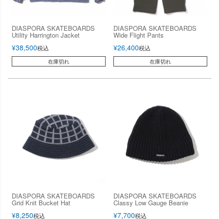
DIASPORA SKATEBOARDS
DIASPORA SKATEBOARDS
Utility Harrington Jacket
Wide Flight Pants
¥
38,500
¥
26,400
税込
税込
在庫切れ
在庫切れ
DIASPORA SKATEBOARDS
DIASPORA SKATEBOARDS
Grid Knit Bucket Hat
Classy Low Gauge Beanie
¥
8,250
¥
7,700
税込
税込