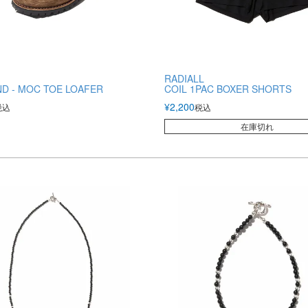
RADIALL
D - MOC TOE LOAFER
COIL 1PAC BOXER SHORTS
¥
2,200
税込
税込
在庫切れ