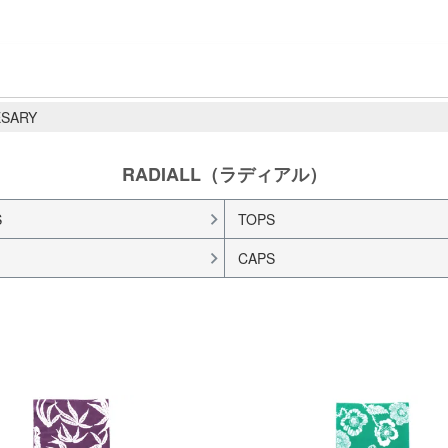
ESARY
RADIALL（ラディアル）
S
TOPS
CAPS