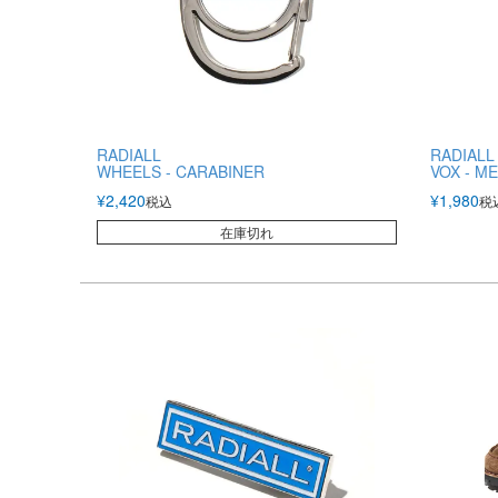
RADIALL
RADIALL
WHEELS - CARABINER
VOX - M
¥
2,420
¥
1,980
税込
税
在庫切れ