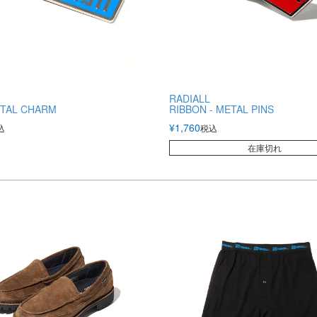
RADIALL
ETAL CHARM
RIBBON - METAL PINS
¥
1,760
込
税込
在庫切れ