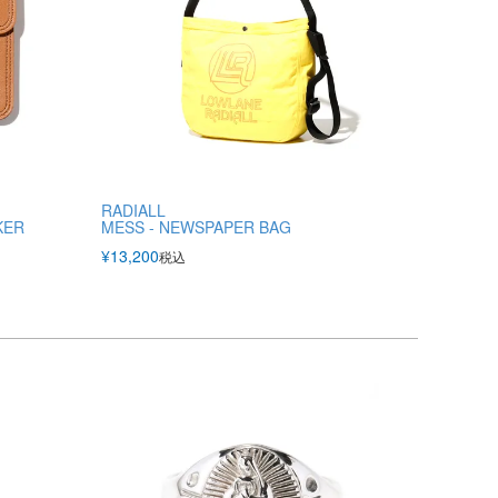
RADIALL
KER
MESS - NEWSPAPER BAG
¥
13,200
税込