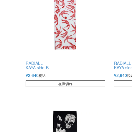
RADIALL
RADIALL
KAYA side-B
KAYA sid
¥
2,640
¥
2,640
税込
税
在庫切れ