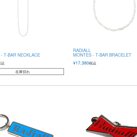
RADIALL
- T-BAR NECKLACE
MONTES - T-BAR BRACELET
¥
17,380
税込
税込
在庫切れ