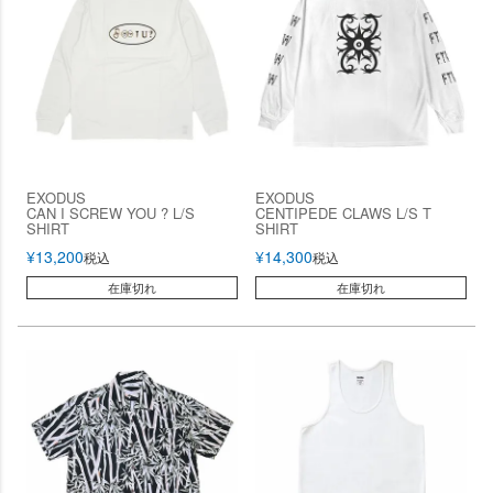
EXODUS
EXODUS
CAN I SCREW YOU ? L/S
CENTIPEDE CLAWS L/S T
SHIRT
SHIRT
¥
13,200
¥
14,300
税込
税込
在庫切れ
在庫切れ