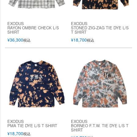
EXODUS
EXODUS
RAYON OMBRE CHECK L/S
STONED ZIG-ZAG TIE DYE L/S
SHIRT
T SHIRT
¥
36,300
¥
18,700
税込
税込
EXODUS
EXODUS
PMA TIE DYE L/S T SHIRT
BORNEO F.T.W. TIE DYE L/S T
SHIRT
¥
18,700
税込