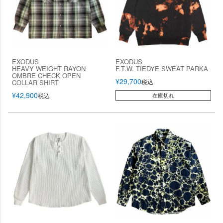
EXODUS
EXODUS
HEAVY WEIGHT RAYON
F.T.W. TIEDYE SWEAT PARKA
OMBRE CHECK OPEN
¥
29,700
税込
COLLAR SHIRT
¥
42,900
税込
在庫切れ