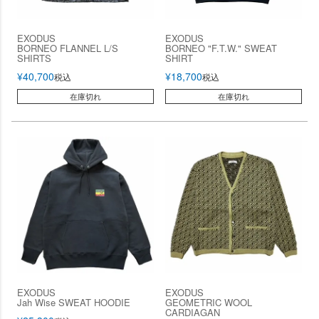
EXODUS
EXODUS
BORNEO FLANNEL L/S
BORNEO "F.T.W." SWEAT
SHIRTS
SHIRT
¥
40,700
¥
18,700
税込
税込
在庫切れ
在庫切れ
EXODUS
EXODUS
Jah Wise SWEAT HOODIE
GEOMETRIC WOOL
CARDIAGAN