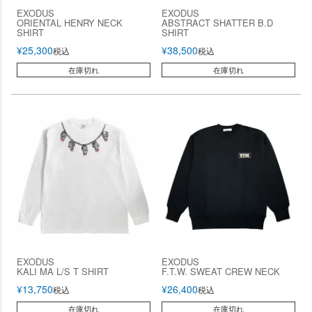
EXODUS
EXODUS
ORIENTAL HENRY NECK
ABSTRACT SHATTER B.D
SHIRT
SHIRT
¥
25,300
¥
38,500
税込
税込
在庫切れ
在庫切れ
EXODUS
EXODUS
KALI MA L/S T SHIRT
F.T.W. SWEAT CREW NECK
¥
13,750
¥
26,400
税込
税込
在庫切れ
在庫切れ