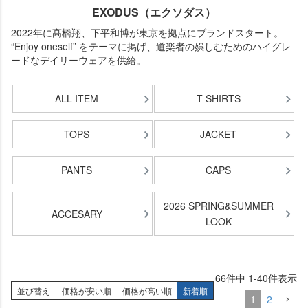
EXODUS（エクソダス）
2022年に髙橋翔、下平和博が東京を拠点にブランドスタート。
“Enjoy oneself” をテーマに掲げ、道楽者の娯しむためのハイグレ
ードなデイリーウェアを供給。
ALL ITEM
T-SHIRTS
TOPS
JACKET
PANTS
CAPS
2026 SPRING&SUMMER
ACCESARY
LOOK
66
件中
1
-
40
件表示
並び替え
価格が安い順
価格が高い順
新着順
1
2