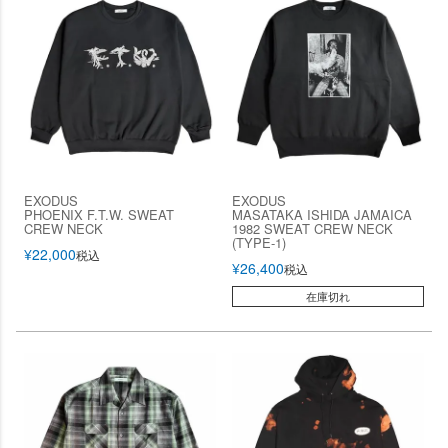
EXODUS
EXODUS
PHOENIX F.T.W. SWEAT
MASATAKA ISHIDA JAMAICA
CREW NECK
1982 SWEAT CREW NECK
(TYPE-1)
¥
22,000
税込
¥
26,400
税込
在庫切れ