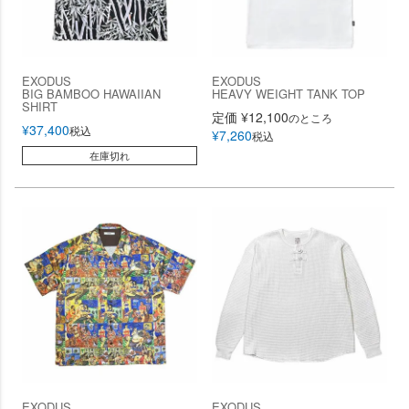
EXODUS
EXODUS
BIG BAMBOO HAWAIIAN
HEAVY WEIGHT TANK TOP
SHIRT
定価
¥
12,100
のところ
¥
37,400
税込
¥
7,260
税込
在庫切れ
EXODUS
EXODUS