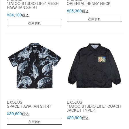
"TATOO STUDIO LIFE" MESH
ORIENTAL HENRY NECK
HAWAIIAN SHIRT
¥
25,300
税込
¥
34,100
税込
在庫切れ
在庫切れ
EXODUS
EXODUS
SPACE HAWAIIAN SHIRT
"TATOO STUDIO LIFE" COACH
JACKET TYPE-1
¥
39,600
税込
¥
20,900
税込
在庫切れ