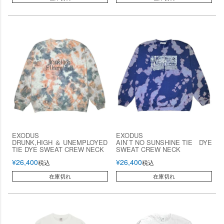
EXODUS
EXODUS
DRUNK,HIGH ＆ UNEMPLOYED
AIN`T NO SUNSHINE TIE DYE
TIE DYE SWEAT CREW NECK
SWEAT CREW NECK
¥
26,400
¥
26,400
税込
税込
在庫切れ
在庫切れ