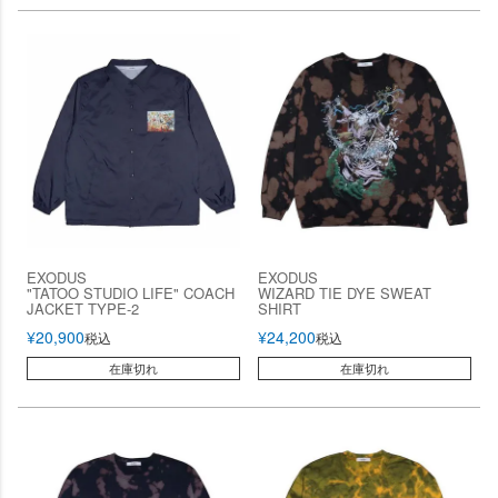
EXODUS
EXODUS
"TATOO STUDIO LIFE" COACH
WIZARD TIE DYE SWEAT
JACKET TYPE-2
SHIRT
¥
20,900
¥
24,200
税込
税込
在庫切れ
在庫切れ