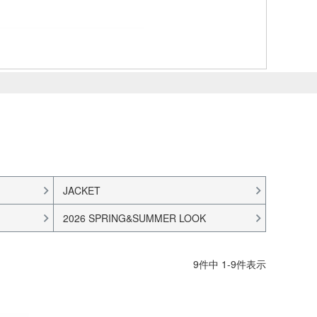
JACKET
2026 SPRING&SUMMER LOOK
9
件中
1
-
9
件表示