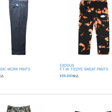
EXODUS
SSIC WORK PANTS
F.T.W. TIEDYE SWEAT PANTS
¥
26,400
税込
税込