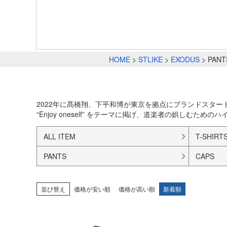
HOME
STLIKE
EXODUS
PANT
2022年に髙橋翔、下平和博が東京を拠点にブランドスター
“Enjoy oneself” をテーマに掲げ、道楽者の娯しむた
ALL ITEM
T-SHIRT
PANTS
CAPS
並び替え
価格が安い順
価格が高い順
新着順