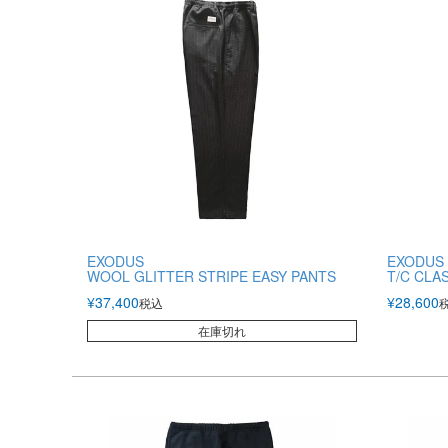
EXODUS
EXODUS
WOOL GLITTER STRIPE EASY PANTS
T/C CLA
¥
37,400
¥
28,600
税込
在庫切れ