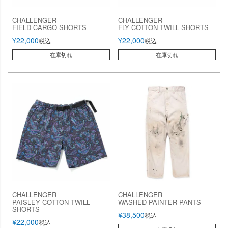
CHALLENGER
CHALLENGER
FIELD CARGO SHORTS
FLY COTTON TWILL SHORTS
¥
22,000
¥
22,000
税込
税込
在庫切れ
在庫切れ
CHALLENGER
CHALLENGER
PAISLEY COTTON TWILL
WASHED PAINTER PANTS
SHORTS
¥
38,500
税込
¥
22,000
税込