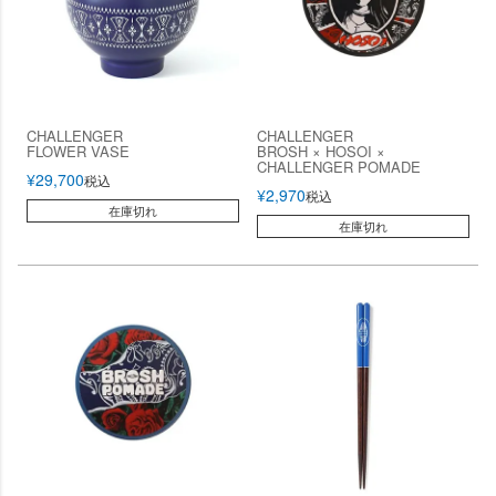
CHALLENGER
CHALLENGER
FLOWER VASE
BROSH × HOSOI ×
CHALLENGER POMADE
¥
29,700
税込
¥
2,970
税込
在庫切れ
在庫切れ