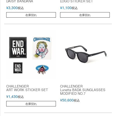
DAISY BANDANA
LOGO STICKER SET
¥
3,300
¥
1,100
税込
税込
在庫切れ
在庫切れ
CHALLENGER
CHALLENGER
ART WORK STICKER SET
Lunetta BADA SUNGLASSES
MODIFIED NO.7
¥
1,430
税込
¥
50,600
税込
在庫切れ