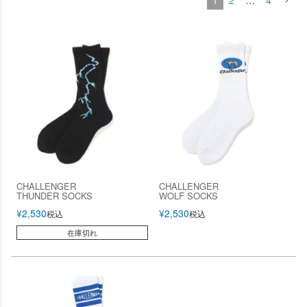
1
2
…
4
CHALLENGER
CHALLENGER
THUNDER SOCKS
WOLF SOCKS
¥
2,530
¥
2,530
税込
税込
在庫切れ