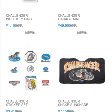
CHALLENGER
CHALLENGER
WOLF KEY RING
GARAGE MAT
¥
1,100
¥
49,500
税込
税込
在庫切れ
在庫切れ
CHALLENGER
CHALLENGER
STICKER SET
SNAKE SUNSHADE
¥
3,410
¥
7,150
税込
税込