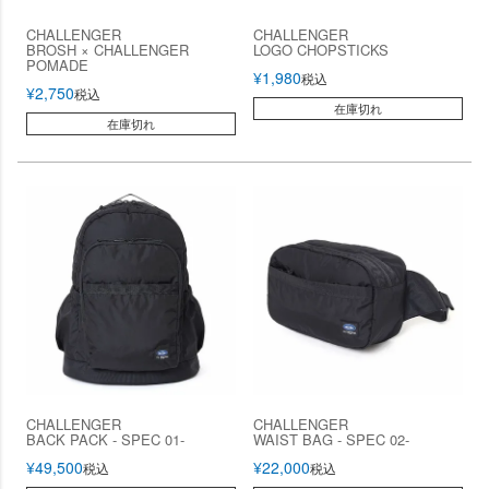
CHALLENGER
CHALLENGER
BROSH × CHALLENGER
LOGO CHOPSTICKS
POMADE
¥
1,980
税込
¥
2,750
税込
在庫切れ
在庫切れ
CHALLENGER
CHALLENGER
BACK PACK - SPEC 01-
WAIST BAG - SPEC 02-
¥
49,500
¥
22,000
税込
税込