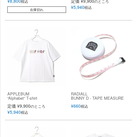
¥
8,800
定価
¥
9,900
税込
のところ
¥
5,940
税込
在庫切れ
APPLEBUM
RADIALL
“Alphabet” T-shirt
BUNNY D - TAPE MEASURE
定価
¥
9,900
¥
660
のところ
税込
¥
5,940
税込