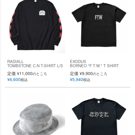
RADIALL
EXODUS
TOMBSTONE C.N T-SHIRT L/S
BORNEO "F.T.W." T SHIRT
定価
¥
11,000
定価
¥
9,900
のところ
のところ
¥
6,600
¥
5,940
税込
税込