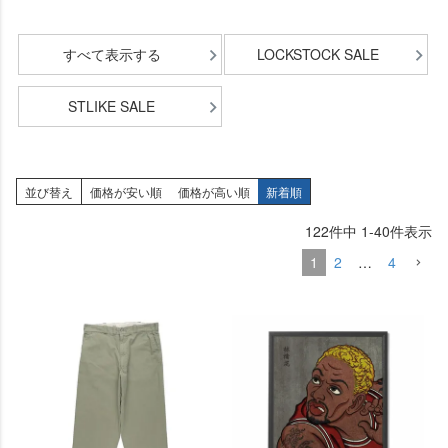
すべて表示する
LOCKSTOCK SALE
STLIKE SALE
並び替え
価格が安い順
価格が高い順
新着順
122
件中
1
-
40
件表示
1
2
…
4