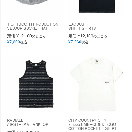
TIGHTBOOTH PRODUCTION
EXODUS
VELOUR BUCKET HAT
SHIT T SHIRTS
定価
¥
12,100
定価
¥
12,100
のところ
のところ
¥
7,260
¥
7,260
税込
税込
RADIALL
CITY COUNTRY CITY
AIRSTREAM-TANKTOP
x hobo EMBROIDED LOGO
COTTON POCKET T-SHIRT
定価
¥
9,900
のところ