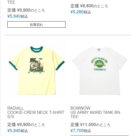
TEE
定価
¥
8,800
のところ
定価
¥
9,900
のところ
¥
5,280
税込
¥
5,940
税込
在庫切れ
RADIALL
BOWWOW
COOKIE-CREW NECK T-SHIRT
US ARMY 893RD TANK BN.
S/S
TEE
定価
¥
9,900
定価
¥
11,000
のところ
のところ
¥
5,940
¥
7,700
税込
税込