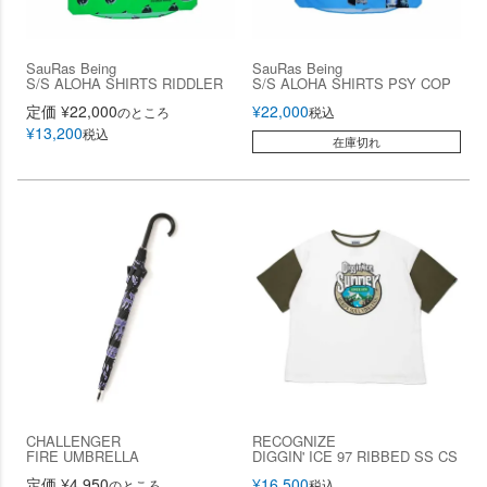
SauRas Being
SauRas Being
S/S ALOHA SHIRTS RIDDLER
S/S ALOHA SHIRTS PSY COP
定価
¥
22,000
¥
22,000
のところ
税込
¥
13,200
税込
在庫切れ
CHALLENGER
RECOGNIZE
FIRE UMBRELLA
DIGGIN' ICE 97 RIBBED SS CS
定価
¥
4,950
¥
16,500
のところ
税込