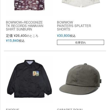
BOWWOW×RECOGNIZE
BOWWOW
TK RECORDS HAWAIIAN
PAINTER'S SPLATTER
SHIRT SUNBURN
SHORTS
定価
¥
26,400
¥
30,800
のところ
税込
¥
15,840
税込
在庫切れ
EXODUS
CABARET POVAL