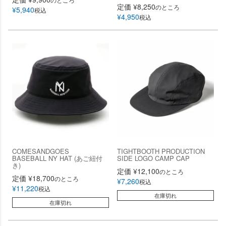
定価
¥
8,250
のところ
¥
5,940
税込
¥
4,950
税込
COMESANDGOES
TIGHTBOOTH PRODUCTION
BASEBALL NY HAT (あご紐付
SIDE LOGO CAMP CAP
き)
定価
¥
12,100
のところ
定価
¥
18,700
のところ
¥
7,260
税込
¥
11,220
税込
在庫切れ
在庫切れ