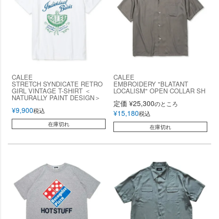
CALEE
CALEE
STRETCH SYNDICATE RETRO
EMBROIDERY "BLATANT
GIRL VINTAGE T-SHIRT ＜
LOCALISM" OPEN COLLAR SH
NATURALLY PAINT DESIGN＞
定価
¥
25,300
のところ
¥
9,900
税込
¥
15,180
税込
在庫切れ
在庫切れ