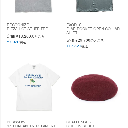
RECOGNIZE
EXODUS
PIZZA HOT STUFF TEE
FLAP POCKET OPEN COLLAR
SHIRT
定価
¥
13,200
のところ
定価
¥
29,700
のところ
¥
7,920
税込
¥
17,820
税込
BOWWOW
CHALLENGER
47TH INFANTRY REGIMENT
COTTON BERET