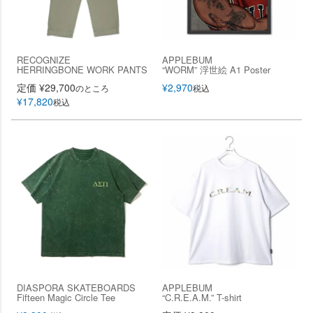
RECOGNIZE
APPLEBUM
HERRINGBONE WORK PANTS
“WORM” 浮世絵 A1 Poster
定価
¥
29,700
¥
2,970
のところ
税込
¥
17,820
税込
DIASPORA SKATEBOARDS
APPLEBUM
Fifteen Magic Circle Tee
“C.R.E.A.M.” T-shirt