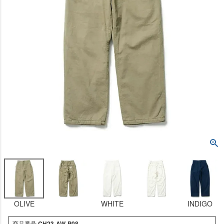
OLIVE
WHITE
INDIGO
商品番号
CH23-AW-P08