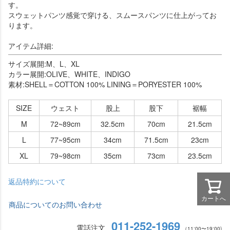
す。
スウェットパンツ感覚で穿ける、スムースパンツに仕上がってお
ります。
アイテム詳細:
サイズ展開:M、L、XL
カラー展開:OLIVE、WHITE、INDIGO
素材:SHELL＝COTTON 100% LINING＝PORYESTER 100%
SIZE
ウェスト
股上
股下
裾幅
M
72~89cm
32.5cm
70cm
21.5cm
L
77~95cm
34cm
71.5cm
23cm
XL
79~98cm
35cm
73cm
23.5cm
返品特約について
カートへ
商品についてのお問い合わせ
011-252-1969
電話注文
（11:00〜19:00)