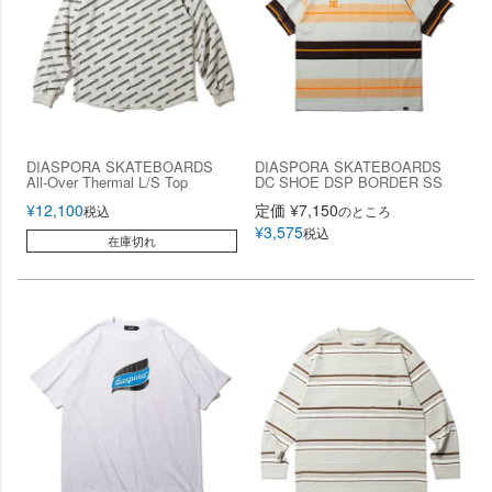
DIASPORA SKATEBOARDS
DIASPORA SKATEBOARDS
All-Over Thermal L/S Top
DC SHOE DSP BORDER SS
¥
12,100
定価
¥
7,150
税込
のところ
¥
3,575
税込
在庫切れ