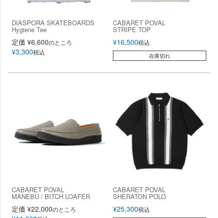
DIASPORA SKATEBOARDS
CABARET POVAL
Hygiene Tee
STRIPE TOP
定価
¥
6,600
¥
16,500
のところ
税込
¥
3,300
税込
在庫切れ
CABARET POVAL
CABARET POVAL
MANEBU / BITCH LOAFER
SHERATON POLO
定価
¥
22,000
¥
25,300
のところ
税込