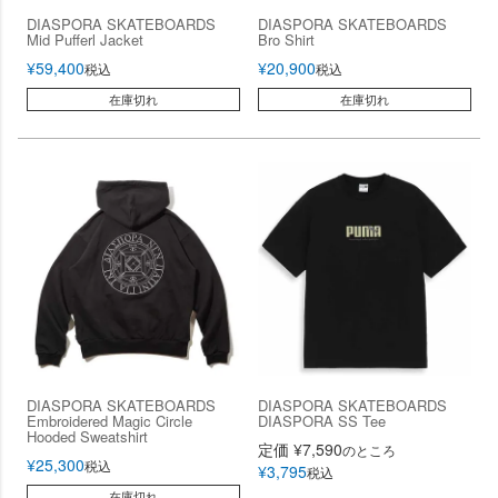
DIASPORA SKATEBOARDS
DIASPORA SKATEBOARDS
Mid Pufferl Jacket
Bro Shirt
¥
59,400
¥
20,900
税込
税込
在庫切れ
在庫切れ
DIASPORA SKATEBOARDS
DIASPORA SKATEBOARDS
Embroidered Magic Circle
DIASPORA SS Tee
Hooded Sweatshirt
定価
¥
7,590
のところ
¥
25,300
税込
¥
3,795
税込
在庫切れ