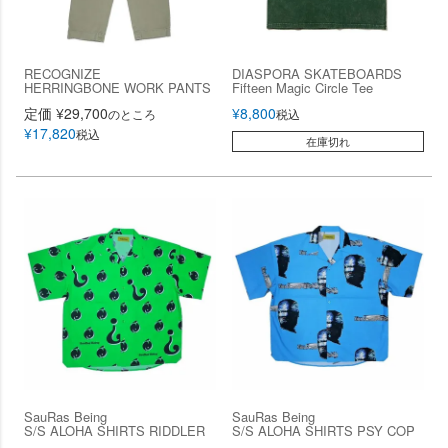
RECOGNIZE
DIASPORA SKATEBOARDS
HERRINGBONE WORK PANTS
Fifteen Magic Circle Tee
定価
¥
29,700
¥
8,800
のところ
税込
¥
17,820
税込
在庫切れ
SauRas Being
SauRas Being
S/S ALOHA SHIRTS RIDDLER
S/S ALOHA SHIRTS PSY COP