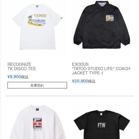
RECOGNIZE
EXODUS
TK DISCO TEE
"TATOO STUDIO LIFE" COACH
JACKET TYPE-1
¥
9,900
税込
¥
20,900
税込
在庫切れ