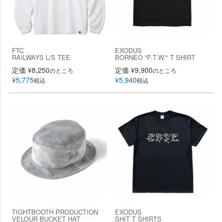
FTC
EXODUS
RAILWAYS L/S TEE
BORNEO "F.T.W." T SHIRT
定価
¥
8,250
定価
¥
9,900
のところ
のところ
¥
5,775
¥
5,940
税込
税込
TIGHTBOOTH PRODUCTION
EXODUS
VELOUR BUCKET HAT
SHIT T SHIRTS