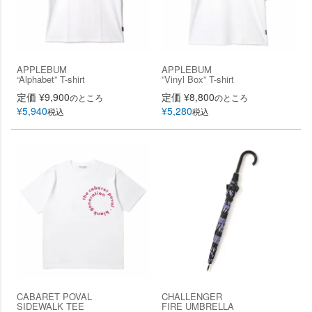
APPLEBUM
APPLEBUM
“Alphabet” T-shirt
”Vinyl Box” T-shirt
定価
¥
9,900
定価
¥
8,800
のところ
のところ
¥
5,940
¥
5,280
税込
税込
CABARET POVAL
CHALLENGER
SIDEWALK TEE
FIRE UMBRELLA