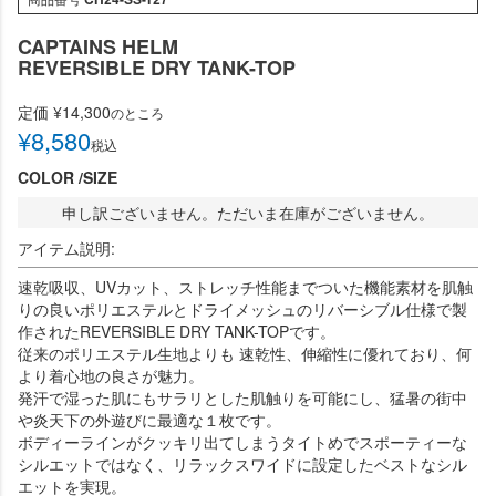
CAPTAINS HELM
REVERSIBLE DRY TANK-TOP
定価
¥
14,300
のところ
¥
8,580
税込
COLOR
SIZE
申し訳ございません。ただいま在庫がございません。
アイテム説明:
速乾吸収、UVカット、ストレッチ性能までついた機能素材を肌触
りの良いポリエステルとドライメッシュのリバーシブル仕様で製
作されたREVERSIBLE DRY TANK-TOPです。
従来のポリエステル生地よりも 速乾性、伸縮性に優れており、何
より着心地の良さが魅力。
発汗で湿った肌にもサラリとした肌触りを可能にし、猛暑の街中
や炎天下の外遊びに最適な１枚です。
ボディーラインがクッキリ出てしまうタイトめでスポーティーな
シルエットではなく、リラックスワイドに設定したベストなシル
エットを実現。