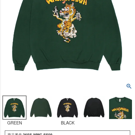
GREEN
BLACK
商品番号
26SS-WMC-SS09