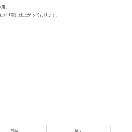
使用。
らではの1着に仕上がっております。
肩幅
袖丈