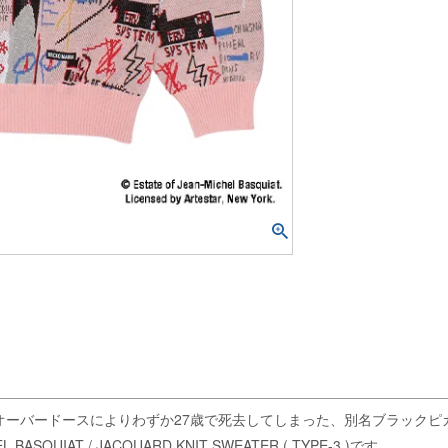
のオーバードースによりわずか27歳で死去してしまった、別名ブラック
IAT / JACQUARD KNIT SWEATER ( TYPE-3 )です。