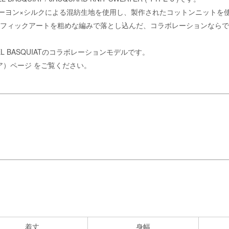
ーヨン×シルクによる混紡生地を使用し、製作されたコットンニットを
しによるグラフィックアートを粗めな編みで落とし込んだ、コラボレーションな
CHEL BASQUIATのコラボレーションモデルです。
リア）ページ
をご覧ください。
。
着丈
身幅