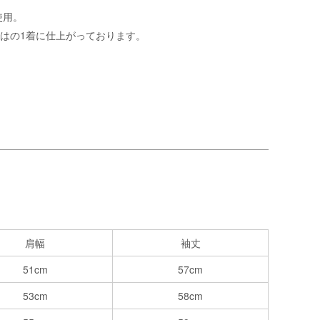
使用。
らではの1着に仕上がっております。
肩幅
袖丈
51cm
57cm
53cm
58cm