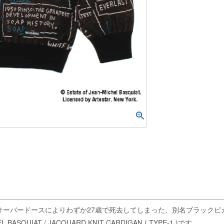
のオーバードースによりわずか27歳で死去してしまった、別名ブラック
IAT / JACQUARD KNIT CARDIGAN ( TYPE-1 )です。