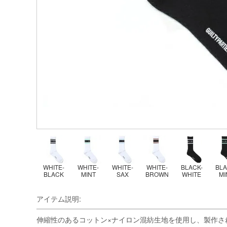
WHITE-
WHITE-
WHITE-
WHITE-
BLACK-
BLA
BLACK
MINT
SAX
BROWN
WHITE
MI
アイテム説明:
伸縮性のあるコットン×ナイロン混紡生地を使用し、製作されたLO