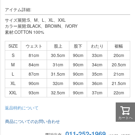
アイテム詳細:
サイズ展開:S、M、L、XL、XXL
カラー展開:BLACK、BROWN、IVORY
素材:COTTON 100%
SIZE
ウェスト
股上
股下
わたり
裾幅
S
81cm
30.5cm
90cm
33cm
20cm
M
84cm
31cm
90cm
34cm
20.5cm
L
87cm
31.5cm
90cm
35cm
21cm
XL
90cm
32cm
90cm
36cm
21.5cm
XXL
93cm
32.5cm
90cm
37cm
22cm
返品特約について
カートへ
商品についてのお問い合わせ
011-252-1969
電話注文