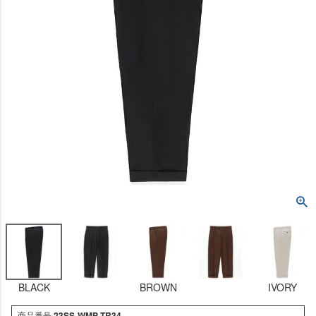
BLACK
BROWN
IVORY
商品番号
23SS-WMP-TR34