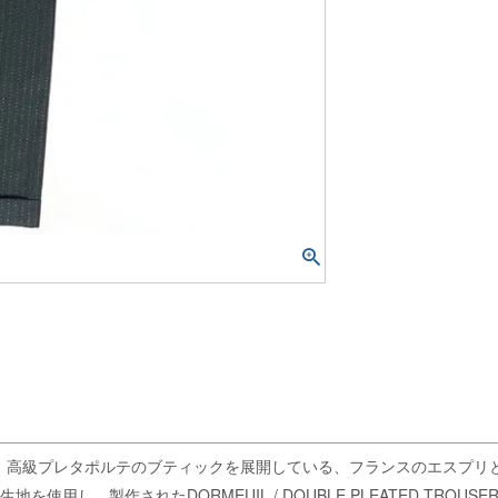
作、高級プレタポルテのブティックを展開している、フランスのエスプリ
使用し、製作されたDORMEUIL / DOUBLE PLEATED TROUSE