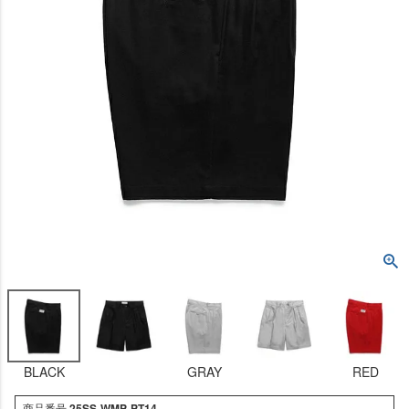
BLACK
GRAY
RED
商品番号
25SS-WMP-PT14