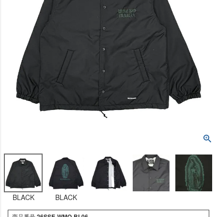
BLACK
BLACK
商品番号
26SSE-WMO-BL06