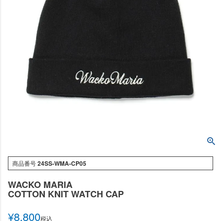
商品番号
24SS-WMA-CP05
WACKO MARIA
COTTON KNIT WATCH CAP
¥
8,800
税込