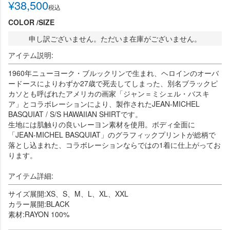
¥
38,500
税込
COLOR
SIZE
申し訳ございません。ただいま在庫がございません。
アイテム説明:
1960年ニューヨーク・ブルックリンで生まれ、ヘロインのオーバ
ードースによりわずか27歳で死去してしまった、別名ブラックピ
カソとも呼ばれたアメリカの画家「ジャン＝ミシェル・バスキ
ア」とコラボレーションにより、製作されたJEAN-MICHEL
BASQUIAT / S/S HAWAIIAN SHIRTです。
生地には肌触りの良いレーヨン素材を使用。ボディ全面に
「JEAN-MICHEL BASQUIAT」のグラフィックプリントが総柄で
落とし込まれた、コラボレーションならではの1着に仕上がってお
ります。
アイテム詳細:
サイズ展開:XS、S、M、L、XL、XXL
カラー展開:BLACK
素材:RAYON 100%