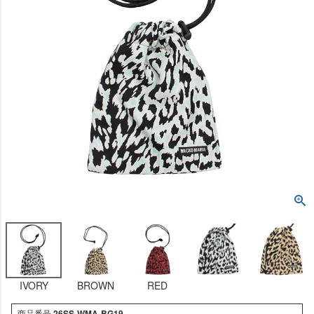
IVORY
BROWN
RED
商品番号
26SS-WMA-BG19