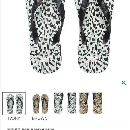
IVORY
BROWN
商品番号
WMGP-HAYN-BS19