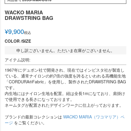
WACKO MARIA
DRAWSTRING BAG
¥
9,900
税込
COLOR
SIZE
申し訳ございません。ただいま在庫がございません。
アイテム説明:
1967年にデュポン社で開発され、現在ではインビスタ社が製造し
ている、通常ナイロンの約7倍の強度を誇るといわれる高機能生地
「CORDURA®Fabric」を使用し、製作されたDRAWSTRING BAG
です。
内生地にはナイロン生地を配置。紐は全長1mになており、肩掛け
で使用できる長さになっております。
ネームタグが配置されたデザインワークに仕上がっております。
ブランドの最新コレクションは
WACKO MARIA（ワコマリア）ペ
ージ
をご覧ください。