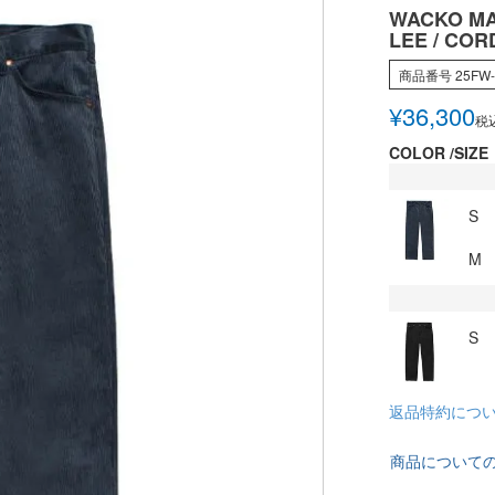
WACKO MA
LEE / CO
商品番号
25FW
¥
36,300
税
COLOR
SIZE
S
M
S
返品特約につ
商品について