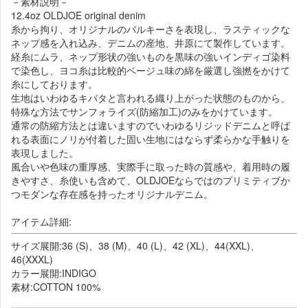
－素材説明－
12.4oz OLDJOE original denim
糸から拘り、オリジナルのバルキーさを表現し、ラスティックな
ネップ感を入れ込み、デニムの産地、井原にて製作しています。
経糸にムラ、ネップ形状の強いものを黒味の強いインディゴ染料
で染色し、ヨコ糸は比較的ベージュ味の綿を厳選し強撚をかけて
糸にしております。
生地はいわゆるキバタと言われる織り上がった状態のものから、
特殊な方法でサンフォライズ(防縮加工)のみをかけています。
通常の防縮方法とは違いますのでいわゆるリジッドデニムと呼ば
れる表面にノリが付着した固い生地にはならず柔らかな手触りを
表現しました。
風合いや色味の重厚感、実際手に取った時の質感や、着用時の履
きやすさ、糸使いも含めて、OLDJOEならではのプリミティブか
つモダンな存在感を持ったオリジナルデニム。
アイテム詳細:
サイズ展開:36 (S)、38 (M)、40 (L)、42 (XL)、44(XXL)、
46(XXXL)
カラー展開:INDIGO
素材:COTTON 100%