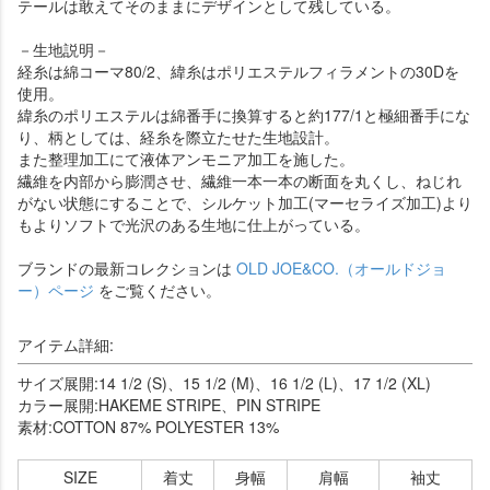
テールは敢えてそのままにデザインとして残している。
－生地説明－
経糸は綿コーマ80/2、緯糸はポリエステルフィラメントの30Dを
使用。
緯糸のポリエステルは綿番手に換算すると約177/1と極細番手にな
り、柄としては、経糸を際立たせた生地設計。
また整理加工にて液体アンモニア加工を施した。
繊維を内部から膨潤させ、繊維一本一本の断面を丸くし、ねじれ
がない状態にすることで、シルケット加工(マーセライズ加工)より
もよりソフトで光沢のある生地に仕上がっている。
ブランドの最新コレクションは
OLD JOE&CO.（オールドジョ
ー）ページ
をご覧ください。
アイテム詳細:
サイズ展開:14 1/2 (S)、15 1/2 (M)、16 1/2 (L)、17 1/2 (XL)
カラー展開:HAKEME STRIPE、PIN STRIPE
素材:COTTON 87% POLYESTER 13%
SIZE
着丈
身幅
肩幅
袖丈