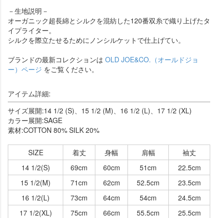
－生地説明－
オーガニック超長綿とシルクを混紡した120番双糸で織り上げたタ
イプライター。
シルクを際立たせるためにノンシルケットで仕上げてい。
ブランドの最新コレクションは
OLD JOE&CO.（オールドジョ
ー）ページ
をご覧ください。
アイテム詳細:
サイズ展開:14 1/2 (S)、15 1/2 (M)、16 1/2 (L)、17 1/2 (XL)
カラー展開:SAGE
素材:COTTON 80% SILK 20%
SIZE
着丈
身幅
肩幅
袖丈
14 1/2(S)
69cm
60cm
51cm
22.5cm
15 1/2(M)
71cm
62cm
52.5cm
23.5cm
16 1/2(L)
73cm
64cm
54cm
24.5cm
17 1/2(XL)
75cm
66cm
55.5cm
25.5cm