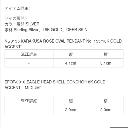
アイテム詳細:
サイズ展開:-
カラー展開:SILVER
素材:Sterling Silver、18K GOLD、DEER SKIN
NL-0155 KARAKUSA ROSE OVAL PENDANT No. 155"18K GOLD
ACCENT"
SIZE詳細
縦
横
-
4.1cm
3.1cm
EFOT-0010 EAGLE HEAD SHELL CONCHO"18K GOLD
ACCENT、MIDIUM"
SIZE詳細
縦
横
-
2.0cm
2.0cm