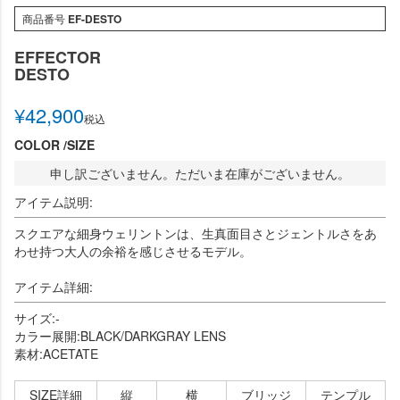
商品番号
EF-DESTO
EFFECTOR
DESTO
¥
42,900
税込
COLOR
SIZE
申し訳ございません。ただいま在庫がございません。
アイテム説明:
スクエアな細身ウェリントンは、生真面目さとジェントルさをあ
わせ持つ大人の余裕を感じさせるモデル。
アイテム詳細:
サイズ:-
カラー展開:BLACK/DARKGRAY LENS
素材:ACETATE
SIZE詳細
縦
横
ブリッジ
テンプル