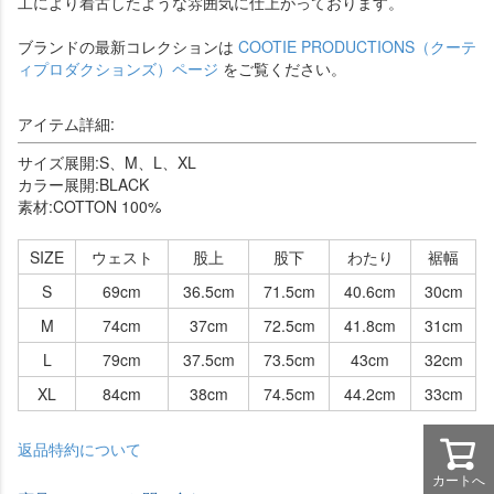
工により着古したような雰囲気に仕上がっております。
ブランドの最新コレクションは
COOTIE PRODUCTIONS（クーテ
ィプロダクションズ）ページ
をご覧ください。
アイテム詳細:
サイズ展開:S、M、L、XL
カラー展開:BLACK
素材:COTTON 100%
SIZE
ウェスト
股上
股下
わたり
裾幅
S
69cm
36.5cm
71.5cm
40.6cm
30cm
M
74cm
37cm
72.5cm
41.8cm
31cm
L
79cm
37.5cm
73.5cm
43cm
32cm
XL
84cm
38cm
74.5cm
44.2cm
33cm
返品特約について
カートへ