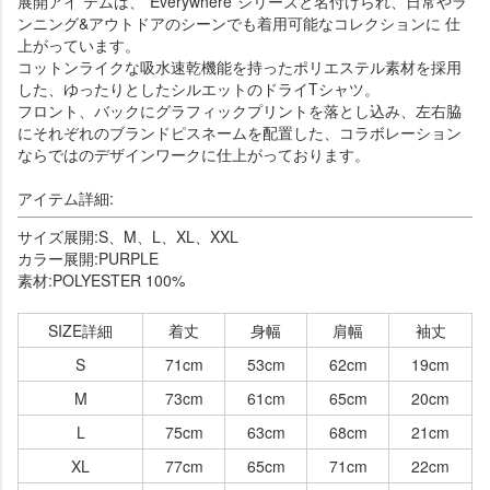
展開アイ テムは、”Everywhere”シリーズと名付けられ、日常やラ
ンニング&アウトドアのシーンでも着用可能なコレクションに 仕
上がっています。
コットンライクな吸水速乾機能を持ったポリエステル素材を採用
した、ゆったりとしたシルエットのドライTシャツ。
フロント、バックにグラフィックプリントを落とし込み、左右脇
にそれぞれのブランドピスネームを配置した、コラボレーション
ならではのデザインワークに仕上がっております。
アイテム詳細:
サイズ展開:S、M、L、XL、XXL
カラー展開:PURPLE
素材:POLYESTER 100%
SIZE詳細
着丈
身幅
肩幅
袖丈
S
71cm
53cm
62cm
19cm
M
73cm
61cm
65cm
20cm
L
75cm
63cm
68cm
21cm
XL
77cm
65cm
71cm
22cm