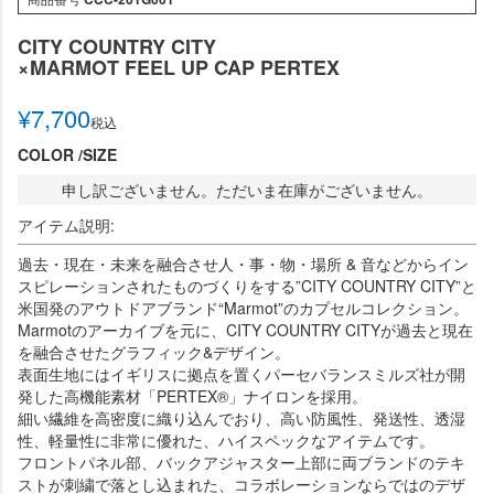
CITY COUNTRY CITY
×MARMOT FEEL UP CAP PERTEX
¥
7,700
税込
COLOR
SIZE
申し訳ございません。ただいま在庫がございません。
アイテム説明:
過去・現在・未来を融合させ人・事・物・場所 & 音などからイン
スピレーションされたものづくりをする”CITY COUNTRY CITY”と
米国発のアウトドアブランド“Marmot”のカプセルコレクション。
Marmotのアーカイブを元に、CITY COUNTRY CITYが過去と現在
を融合させたグラフィック&デザイン。
表面生地にはイギリスに拠点を置くパーセバランスミルズ社が開
発した高機能素材「PERTEX®」ナイロンを採用。
細い繊維を高密度に織り込んでおり、高い防風性、発送性、透湿
性、軽量性に非常に優れた、ハイスペックなアイテムです。
フロントパネル部、バックアジャスター上部に両ブランドのテキ
ストが刺繍で落とし込まれた、コラボレーションならではのデザ