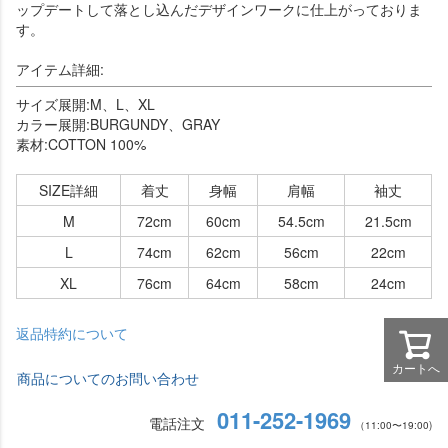
ップデートして落とし込んだデザインワークに仕上がっておりま
す。
アイテム詳細:
サイズ展開:M、L、XL
カラー展開:BURGUNDY、GRAY
素材:COTTON 100%
SIZE詳細
着丈
身幅
肩幅
袖丈
M
72cm
60cm
54.5cm
21.5cm
L
74cm
62cm
56cm
22cm
XL
76cm
64cm
58cm
24cm
返品特約について
カートへ
商品についてのお問い合わせ
011-252-1969
電話注文
（11:00〜19:00)